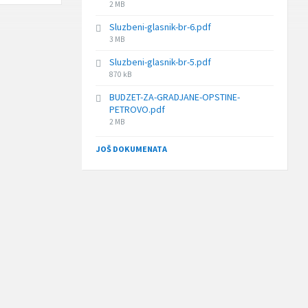
File
2 MB
size:
Sluzbeni-glasnik-br-6.pdf
File
3 MB
size:
Sluzbeni-glasnik-br-5.pdf
File
870 kB
size:
BUDZET-ZA-GRADJANE-OPSTINE-
PETROVO.pdf
File
2 MB
size:
JOŠ DOKUMENATA