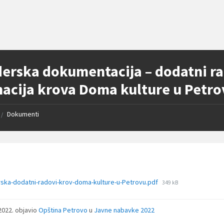
erska dokumentacija – dodatni r
nacija krova Doma kulture u Petr
Dokumenti
/
File
ska-dodatni-radovi-krov-doma-kulture-u-Petrovu.pdf
349 kB
size:
 2022.
objavio
Opština Petrovo
u
Javne nabavke 2022