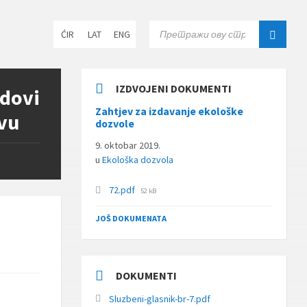
Choose
SEARCH:
ĆIR
LAT
ENG
language:
IZDVOJENI DOKUMENTI
adovi
Zahtjev za izdavanje ekološke
ovu
dozvole
9. oktobar 2019.
u
Ekološka dozvola
File
72.pdf
52 kB
size:
JOŠ DOKUMENATA
DOKUMENTI
Sluzbeni-glasnik-br-7.pdf