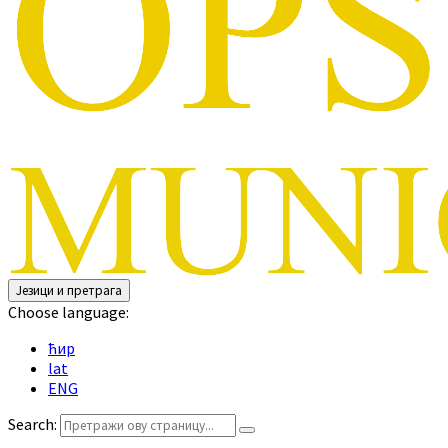
Језици и претрага
Choose language:
ћир
lat
ENG
Search: