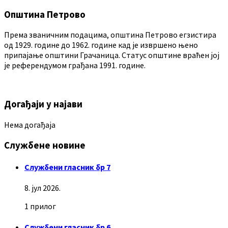
Општина Петрово
Према званичним подацима, општина Петрово егзистира
од 1929. године до 1962. године кад је извршено њено
припајање општини Грачаница. Статус општине враћен јој
је референдумом грађана 1991. године.
Догађаји у најави
Нема догађаја
Службене новине
Службени гласник бр 7
8. јул 2026.
1 прилог
Службени гласник бр 6.