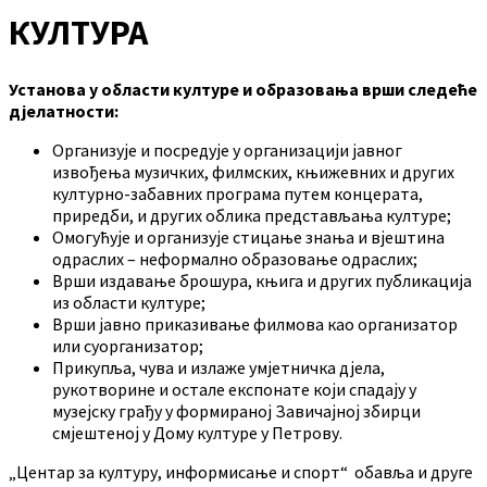
КУЛТУРА
Установа у области културе и образовања врши следеће
дјелатности:
Организује и посредује у организацији јавног
извођења музичких, филмских, књижевних и других
културно-забавних програма путем концерата,
приредби, и других облика представљања културе;
Омогућује и организује стицање знања и вјештина
одраслих – неформално образовање одраслих;
Врши издавање брошура, књига и других публикација
из области културе;
Врши јавно приказивање филмова као организатор
или суорганизатор;
Прикупља, чува и излаже умјетничка дјела,
рукотворине и остале експонате који спадају у
музејску грађу у формираној Завичајној збирци
смјештеној у Дому културе у Петрову.
„Центар за културу, информисање и спорт“ обавља и друге