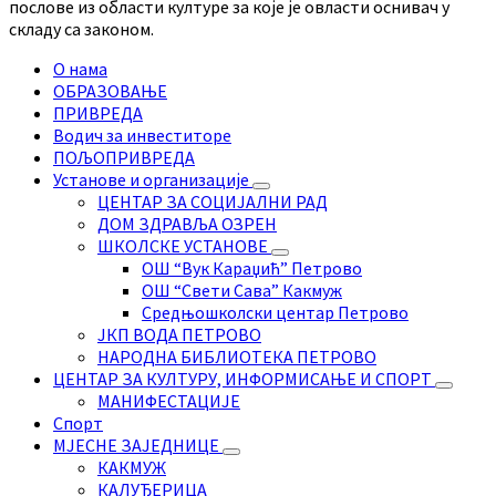
послове из области културе за које је овласти оснивач у
складу са законом.
О нама
ОБРАЗОВАЊЕ
ПРИВРЕДА
Водич за инвеститоре
ПОЉОПРИВРЕДА
Установе и организације
ЦЕНТАР ЗА СОЦИЈАЛНИ РАД
ДОМ ЗДРАВЉА ОЗРЕН
ШКОЛСКЕ УСТАНОВЕ
ОШ “Вук Караџић” Петрово
ОШ “Свети Сава” Какмуж
Средњошколски центар Петрово
ЈКП ВОДА ПЕТРОВО
НАРОДНА БИБЛИОТЕКА ПЕТРОВО
ЦЕНТАР ЗА КУЛТУРУ, ИНФОРМИСАЊЕ И СПОРТ
МАНИФЕСТАЦИЈЕ
Спорт
МЈЕСНЕ ЗАЈЕДНИЦЕ
КАКМУЖ
КАЛУЂЕРИЦА