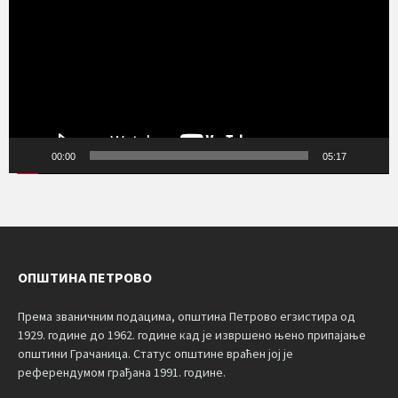
00:00
05:17
ОПШТИНА ПЕТРОВО
Према званичним подацима, општина Петрово егзистира од
1929. године до 1962. године кад је извршено њено припајање
општини Грачаница. Статус општине враћен јој је
референдумом грађана 1991. године.