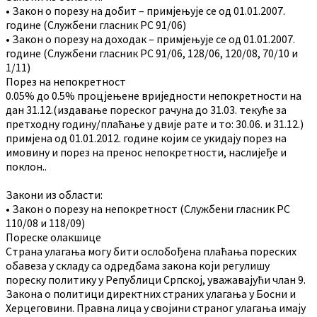
• Закон о порезу на добит – примјењује се од 01.01.2007.
године (Службени гласник РС 91/06)
• Закон о порезу на доходак – примјењује се од 01.01.2007.
године (Службени гласник РС 91/06, 128/06, 120/08, 70/10 и
1/11)
Порез на непокретност
0.05% до 0.5% процјењене вриједности непокретности на
дан 31.12.(издавање пореског рачуна до 31.03. текуће за
претходну годину/плаћање у двије рате и то: 30.06. и 31.12.)
примјена од 01.01.2012. године којим се укидају порез на
имовину и порез на пренос непокретности, наслијеђе и
поклон..
Закони из области:
• Закон о порезу на непокретност (Службени гласник РС
110/08 и 118/09)
Пореске олакшице
Страна улагања могу бити ослобођена плаћања пореских
обавеза у складу са одредбама закона који регулишу
пореску политику у Републици Српској, уважавајући члан 9.
Закона о политици директних страних улагања у Босни и
Херцеговини. Правна лица у својини страног улагања имају