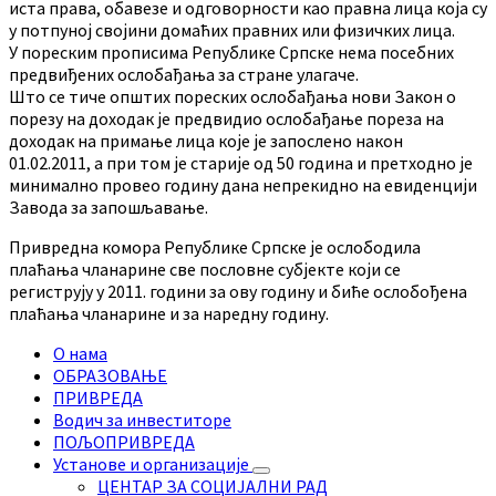
иста права, обавезе и одговорности као правна лица која су
у потпуној својини домаћих правних или физичких лица.
У пореским прописима Републике Српске нема посебних
предвиђених ослобађања за стране улагаче.
Што се тиче општих пореских ослобађања нови Закон о
порезу на доходак је предвидио ослобађање пореза на
доходак на примање лица које је запослено након
01.02.2011, а при том је старије од 50 година и претходно је
минимално провео годину дана непрекидно на евиденцији
Завода за запошљавање.
Привредна комора Републике Српске је ослободила
плаћања чланарине све пословне субјекте који се
региструју у 2011. години за ову годину и биће ослобођена
плаћања чланарине и за наредну годину.
О нама
ОБРАЗОВАЊЕ
ПРИВРЕДА
Водич за инвеститоре
ПОЉОПРИВРЕДА
Установе и организације
ЦЕНТАР ЗА СОЦИЈАЛНИ РАД