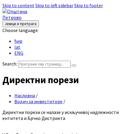
Skip to content
Skip to left sidebar
Skip to footer
Језици и претрага
Choose language:
ћир
lat
ENG
Search:
Директни порези
Насловна
/
Водич за инвеститоре
/
Директни порези се налазе у искључивој надлежности
ентитета и Брчко Дистрикта