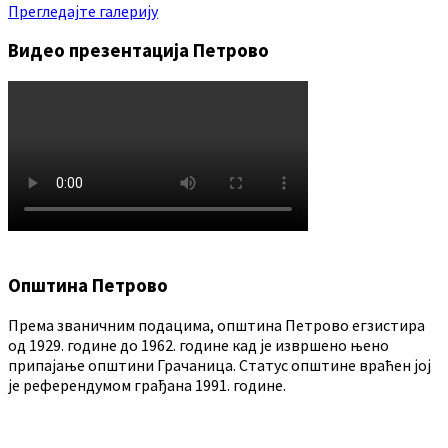
Прегледајте галерију
Видео презентација Петрово
Општина Петрово
Према званичним подацима, општина Петрово егзистира
од 1929. године до 1962. године кад је извршено њено
припајање општини Грачаница. Статус општине враћен јој
је референдумом грађана 1991. године.