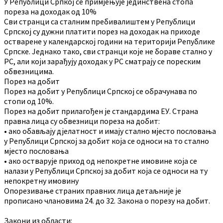
У Републици Српкој се примјењује јединствена стопа
пореза на доходак од 10%
Сви странци са сталним пребивалиштем у Републици
Српској су дужни платити порез на доходак на приходе
остварене у календарској години на територији Републике
Српске. Једнако тако, сви странци које не бораве стално у
РС, али који зарађују доходак у РС сматрају се пореским
обвезницима.
Порез на добит
Порез на добит у Републици Српској се обрачунава по
стопи од 10%.
Порез на добит прилагођен је стандардима ЕУ. Страна
правна лица су обвезници пореза на добит:
• ако обављају дјелатност и имају стално мјесто пословања
у Републици Српској за добит која се односи на то стално
мјесто пословања
• ако остварује приход од непокретне имовине која се
налази у Републици Српској за добит која се односи на ту
непокретну имовину
Опорезивање страних правних лица детаљније је
прописано члановима 24. до 32. Закона о порезу на добит.
Закони из области: