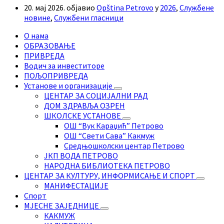
20. мај 2026.
објавио
Opština Petrovo
у
2026
,
Службене
новине
,
Службени гласници
О нама
ОБРАЗОВАЊЕ
ПРИВРЕДА
Водич за инвеститоре
ПОЉОПРИВРЕДА
Установе и организације
ЦЕНТАР ЗА СОЦИЈАЛНИ РАД
ДОМ ЗДРАВЉА ОЗРЕН
ШКОЛСКЕ УСТАНОВЕ
ОШ “Вук Караџић” Петрово
ОШ “Свети Сава” Какмуж
Средњошколски центар Петрово
ЈКП ВОДА ПЕТРОВО
НАРОДНА БИБЛИОТЕКА ПЕТРОВО
ЦЕНТАР ЗА КУЛТУРУ, ИНФОРМИСАЊЕ И СПОРТ
МАНИФЕСТАЦИЈЕ
Спорт
МЈЕСНЕ ЗАЈЕДНИЦЕ
КАКМУЖ