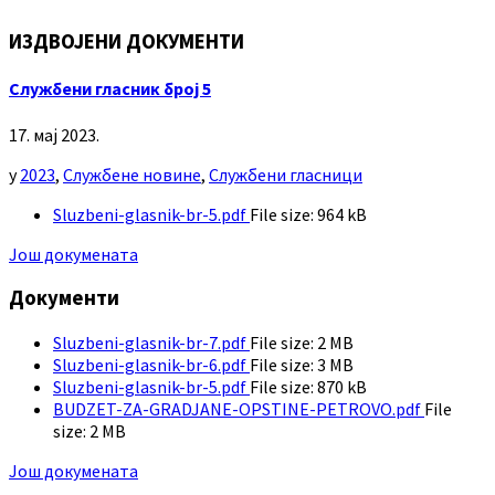
ИЗДВОЈЕНИ ДОКУМЕНТИ
Службени гласник број 5
17. мај 2023.
у
2023
,
Службене новине
,
Службени гласници
Sluzbeni-glasnik-br-5.pdf
File size:
964 kB
Још докумената
Документи
Sluzbeni-glasnik-br-7.pdf
File size:
2 MB
Sluzbeni-glasnik-br-6.pdf
File size:
3 MB
Sluzbeni-glasnik-br-5.pdf
File size:
870 kB
BUDZET-ZA-GRADJANE-OPSTINE-PETROVO.pdf
File
size:
2 MB
Још докумената