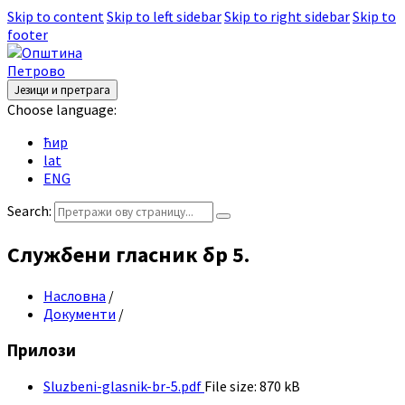
Skip to content
Skip to left sidebar
Skip to right sidebar
Skip to
footer
Језици и претрага
Choose language:
ћир
lat
ENG
Search:
Службени гласник бр 5.
Насловна
/
Документи
/
Прилози
Sluzbeni-glasnik-br-5.pdf
File size:
870 kB