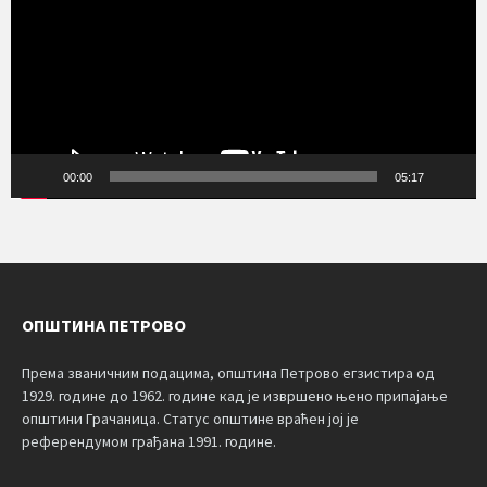
00:00
05:17
ОПШТИНА ПЕТРОВО
Према званичним подацима, општина Петрово егзистира од
1929. године до 1962. године кад је извршено њено припајање
општини Грачаница. Статус општине враћен јој је
референдумом грађана 1991. године.