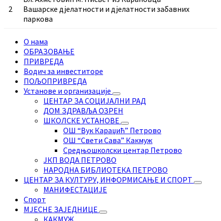
2
Вашарске дјелатности и дјелатности забавних
паркова
О нама
ОБРАЗОВАЊЕ
ПРИВРЕДА
Водич за инвеститоре
ПОЉОПРИВРЕДА
Установе и организације
ЦЕНТАР ЗА СОЦИЈАЛНИ РАД
ДОМ ЗДРАВЉА ОЗРЕН
ШКОЛСКЕ УСТАНОВЕ
ОШ “Вук Караџић” Петрово
ОШ “Свети Сава” Какмуж
Средњошколски центар Петрово
ЈКП ВОДА ПЕТРОВО
НАРОДНА БИБЛИОТЕКА ПЕТРОВО
ЦЕНТАР ЗА КУЛТУРУ, ИНФОРМИСАЊЕ И СПОРТ
МАНИФЕСТАЦИЈЕ
Спорт
МЈЕСНЕ ЗАЈЕДНИЦЕ
КАКМУЖ