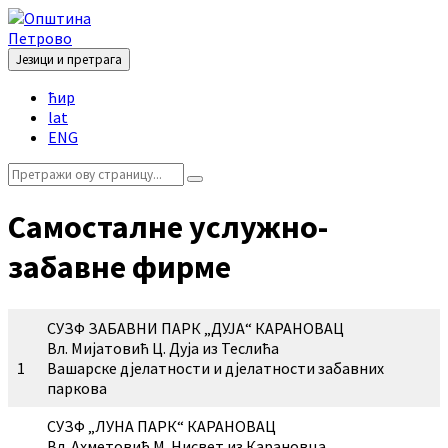
Skip
Skip
Skip
to
to
to
content
left
footer
Језици и претрага
sidebar
Choose
ћир
language:
lat
ENG
Search:
Самосталне услужно-
забавне фирме
СУЗФ ЗАБАВНИ ПАРК „ДУЈА“ КАРАНОВАЦ
Вл. Мијатовић Ц. Дуја из Теслића
1
Вашарске дјелатности и дјелатности забавних
паркова
СУЗФ „ЛУНА ПАРК“ КАРАНОВАЦ
Вл. Ахметовић М. Нисвет из Карановца