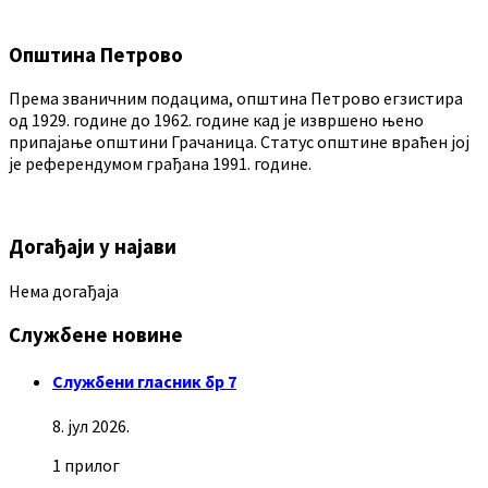
Општина Петрово
Према званичним подацима, општина Петрово егзистира
од 1929. године до 1962. године кад је извршено њено
припајање општини Грачаница. Статус општине враћен јој
је референдумом грађана 1991. године.
Догађаји у најави
Нема догађаја
Службене новине
Службени гласник бр 7
8. јул 2026.
1 прилог