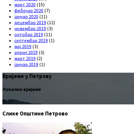
март 2020
(15)
фебруар 2020
(7)
јануар 2020
(11)
децембар 2019
(12)
новембар 2019
(3)
октобар 2019
(11)
септембар 2019
(1)
мај 2019
(3)
април 2019
(3)
март 2019
(2)
јануар 2019
(1)
Вријеме у Петрову
Локално вријеме
05:23
Слике Општине Петрово