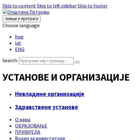
Skip to content
Skip to left sidebar
Skip to footer
Језици и претрага
Choose language:
ћир
lat
ENG
Search:
УСТАНОВЕ И ОРГАНИЗАЦИЈЕ
Невладине организације
Здравствене установе
О нама
ОБРАЗОВАЊЕ
ПРИВРЕДА
Водич за инвеститоре