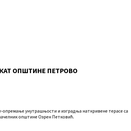
ЕКАТ ОПШТИНЕ ПЕТРОВО
ову-опремање унутрашњости и изградња наткривене терасе са
и начелник општине Озрен Петковић.