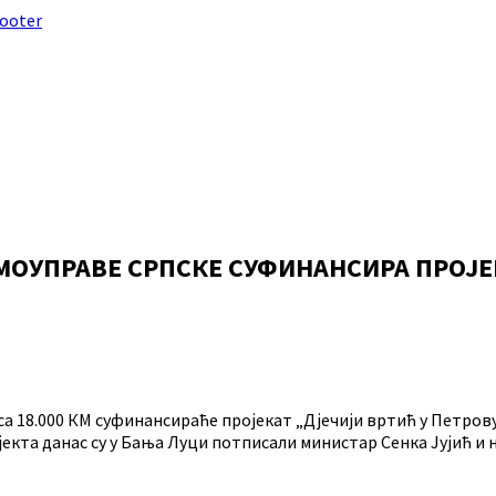
footer
МОУПРАВЕ СРПСКЕ СУФИНАНСИРА ПРОЈ
са 18.000 КМ суфинансираће пројекат „Дјечији вртић у Петр
јекта данас су у Бања Луци потписали министар Сенка Јујић 