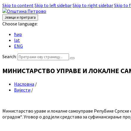
Skip to content
Skip to left sidebar
Skip to right sidebar
Skip to 
Језици и претрага
Choose language:
ћир
lat
ENG
Search:
МИНИСТАРСТВО УПРАВЕ И ЛОКАЛНЕ СА
Насловна
/
Вијести
/
Министарство ураве и локалне самоуправе Репубике Српске 
оградом“. Уговор о додјели средстава за суфинансирање про