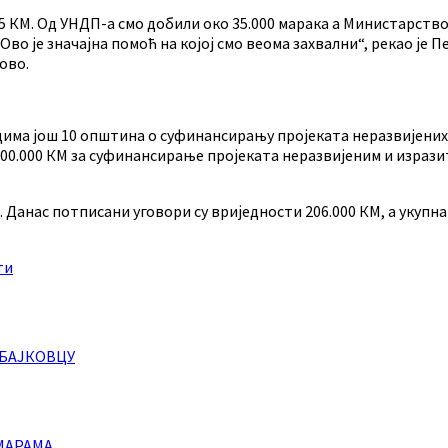
75 КМ. Од УНДП-а смо добили око 35.000 марака а Министарство
Ово је значајна помоћ на којој смо веома захвални“, рекао је 
ово.
цима још 10 општина о суфинансирању пројеката неразвијених
 300.000 КМ за суфинансирање пројеката неразвијеним и израз
 Данас потписани уговори су вриједности 206.000 КМ, а укупна 
ти
 БАЈКОВЦУ
МАРАМА