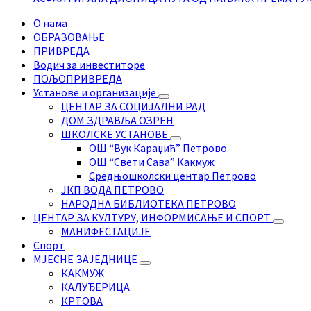
О нама
ОБРАЗОВАЊЕ
ПРИВРЕДА
Водич за инвеститоре
ПОЉОПРИВРЕДА
Установе и организације
ЦЕНТАР ЗА СОЦИЈАЛНИ РАД
ДОМ ЗДРАВЉА ОЗРЕН
ШКОЛСКЕ УСТАНОВЕ
ОШ “Вук Караџић” Петрово
ОШ “Свети Сава” Какмуж
Средњошколски центар Петрово
ЈКП ВОДА ПЕТРОВО
НАРОДНА БИБЛИОТЕКА ПЕТРОВО
ЦЕНТАР ЗА КУЛТУРУ, ИНФОРМИСАЊЕ И СПОРТ
МАНИФЕСТАЦИЈЕ
Спорт
МЈЕСНЕ ЗАЈЕДНИЦЕ
КАКМУЖ
КАЛУЂЕРИЦА
КРТОВА