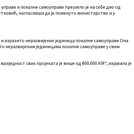
 управе и локалне самоуправе преузело је на себе дио од
Петковић, нагласивши да је поменуто министарство и у
 и изразито неразвијених јединица локалне самоуправе.Она
ито неразвијеним јединицама локалне самоуправе у свим
вриједност свих пројеката је више од 800.000 КМ“, изјавила је