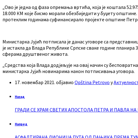
„Ово је једна од фаза опремања вртића, која је коштала 52.9
18.000 КМ које бисмо морали обезбиједити у буџету општине. 
протеклим годинама суфинансирало пројекте општине Петр
Министарка Јујић потписала је данас уговоре са представни
је истакла да Влада Републике Српске сваке године планира
сферама друштвеног живота.
„Средства која Влада додјељује на овај начин су бесповратна.
министарка Јујић новинарима након потписивања уговора.
17. новембар 2021.
објавио
Opština Petrovo
у
Актуелнос
Назад
ГРАДИ СЕ ХРАМ СВЕТИХ АПОСТОЛА ПЕТРА И ПАВЛА НА
Напред
АСФАЛТИРАНА ДИОНИЦА ПУТА ОД ПАЊИКА ПРЕМА ТУ