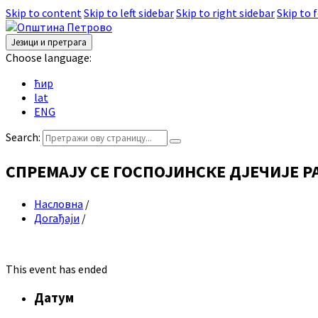
Skip to content
Skip to left sidebar
Skip to right sidebar
Skip to 
Језици и претрага
Choose language:
ћир
lat
ENG
Search:
СПРЕМАЈУ СЕ ГОСПОЈИНСКЕ ДЈЕЧИЈЕ 
Насловна
/
Догађаји
/
This event has ended
Датум