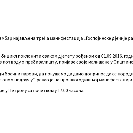
ембар најављена трећа манифестација „Госпојинске дјечије рад
 бицикл поклонити сваком дјетету рођеном од 01.09.2016. год
уз потврду о пребивалишту, пријаве своје малишане у Општинс
и брачни парови, да покушамо да дамо допринос да се породи
на овом подручју“, рекао је на прошлогодишњој манифестациј
е у Петрову са почетком у 17:00 часова.