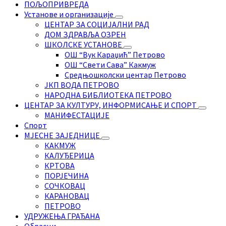
ПОЉОПРИВРЕДА
Установе и организације
ЦЕНТАР ЗА СОЦИЈАЛНИ РАД
ДОМ ЗДРАВЉА ОЗРЕН
ШКОЛСКЕ УСТАНОВЕ
ОШ “Вук Караџић” Петрово
ОШ “Свети Сава” Какмуж
Средњошколски центар Петрово
ЈКП ВОДА ПЕТРОВО
НАРОДНА БИБЛИОТЕКА ПЕТРОВО
ЦЕНТАР ЗА КУЛТУРУ, ИНФОРМИСАЊЕ И СПОРТ
МАНИФЕСТАЦИЈЕ
Спорт
МЈЕСНЕ ЗАЈЕДНИЦЕ
КАКМУЖ
КАЛУЂЕРИЦА
КРТОВА
ПОРЈЕЧИНА
СОЧКОВАЦ
КАРАНОВАЦ
ПЕТРОВО
УДРУЖЕЊА ГРАЂАНА
Обрасци