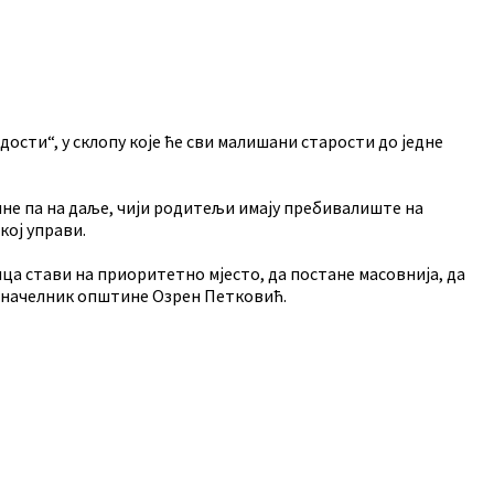
ости“, у склопу које ће сви малишани старости до једне
ине па на даље, чији родитељи имају пребивалиште на
кој управи.
ца стави на приоритетно мјесто, да постане масовнија, да
и начелник општине Озрен Петковић.