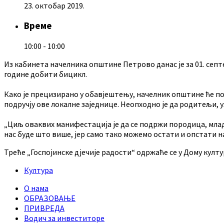
23. октобар 2019.
Време
10:00 - 10:00
Из кабинета начелника општине Петрово данас је за 01. септ
године добити бицикл.
Како је прецизирано у обавјештењу, начелник општине ће по
подручју ове локалне заједнице. Неопходно је да родитељи, 
„Циљ оваквих манифестација је да се подржи породица, млад
нас буде што више, јер само тако можемо остати и опстати 
Треће „Госпојинске дјечије радости“ одржаће се у Дому култур
Култура
О нама
ОБРАЗОВАЊЕ
ПРИВРЕДА
Водич за инвеститоре