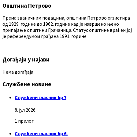
Општина Петрово
Према званичним подацима, општина Петрово егзистира
од 1929. године до 1962. године кад је извршено њено
припајање општини Грачаница. Статус општине враћен јој
је референдумом грађана 1991. године.
Догађаји у најави
Нема догађаја
Службене новине
Службени гласник бр 7
8. јул 2026.
1 прилог
Службени гласник бр 6.