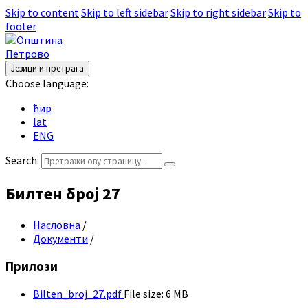
Skip to content
Skip to left sidebar
Skip to right sidebar
Skip to
footer
Језици и претрага
Choose language:
ћир
lat
ENG
Search:
Билтен број 27
Насловна
/
Документи
/
Прилози
Bilten_broj_27.pdf
File size:
6 MB