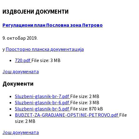
ИЗДВОЈЕНИ ДОКУМЕНТИ
Регулациони план Пословна зона Петрово
9. октобар 2019.
у
Просторно планска документација
720.pdf
File size:
3 MB
Још докумената
Документи
Sluzbeni-glasnik-br-7.pdf
File size:
2 MB
Sluzbeni-glasnik-br-6.pdf
File size:
3 MB
Sluzbeni-glasnik-br-5.pdf
File size:
870 kB
BUDZET-ZA-GRADJANE-OPSTINE-PETROVO.pdf
File
size:
2 MB
Још докумената