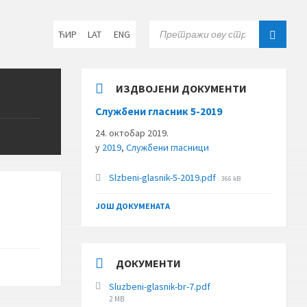
Choose
SEARCH:
ЋИР
LAT
ENG
language:
ИЗДВОЈЕНИ ДОКУМЕНТИ
Службени гласник 5-2019
24. октобар 2019.
у
2019
,
Службени гласници
File
Slzbeni-glasnik-5-2019.pdf
366 kB
size:
ЈОШ ДОКУМЕНАТА
ДОКУМЕНТИ
Sluzbeni-glasnik-br-7.pdf
File
2 MB