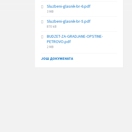
size:
Sluzbeni-glasnik-br-6.pdf
File
3 MB
size:
Sluzbeni-glasnik-br-5.pdf
File
870 kB
size:
BUDZET-ZA-GRADJANE-OPSTINE-
PETROVO.pdf
File
2 MB
size:
ЈОШ ДОКУМЕНАТА