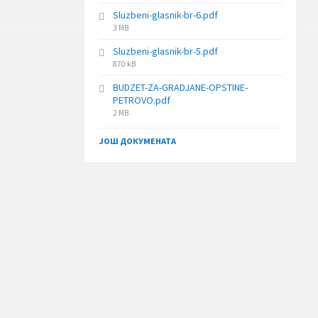
size:
Sluzbeni-glasnik-br-6.pdf
File
3 MB
size:
Sluzbeni-glasnik-br-5.pdf
File
870 kB
size:
BUDZET-ZA-GRADJANE-OPSTINE-
PETROVO.pdf
File
2 MB
size:
ЈОШ ДОКУМЕНАТА