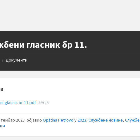
бени гласник бр 11.
Документи
/
зи
File
ni-glasnik-br-11.pdf
569 kB
size:
птембар 2023.
објавио
Opština Petrovo
у
2023
,
Службене новине
,
Службе
ици