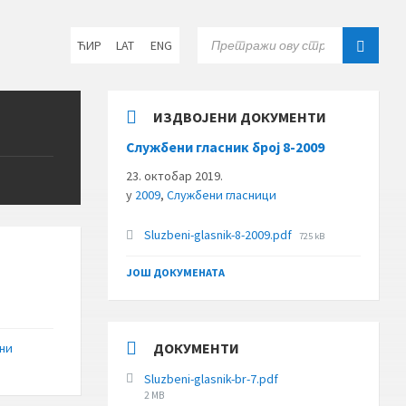
Choose
SEARCH:
ЋИР
LAT
ENG
language:
ИЗДВОЈЕНИ ДОКУМЕНТИ
Службени гласник број 8-2009
23. октобар 2019.
у
2009
,
Службени гласници
File
Sluzbeni-glasnik-8-2009.pdf
725 kB
size:
ЈОШ ДОКУМЕНАТА
ДОКУМЕНТИ
ни
Sluzbeni-glasnik-br-7.pdf
File
2 MB