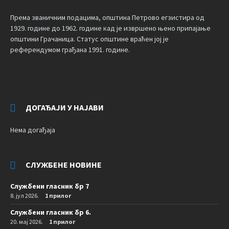
Према званичним подацима, општина Петрово егзистира од
1929. године до 1962. године кад је извршено њено припајање
општини Грачаница. Статус општине враћен јој је
референдумом грађана 1991. године.
ДОГАЂАЈИ У НАЈАВИ
Нема догађаја
СЛУЖБЕНЕ НОВИНЕ
Службени гласник бр 7
8. јул 2026.
1 прилог
Службени гласник бр 6.
20. мај 2026.
1 прилог