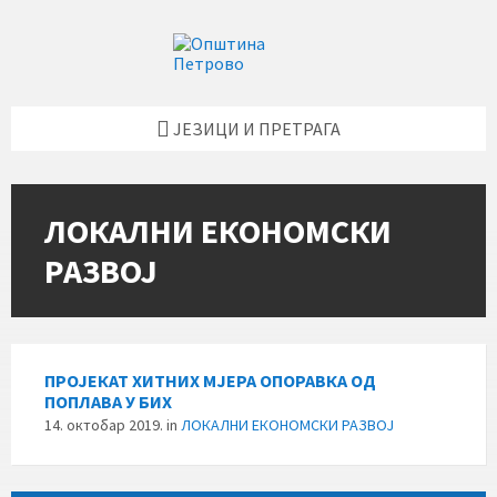
Skip
Skip
Skip
to
to
to
content
left
footer
sidebar
ЈЕЗИЦИ И ПРЕТРАГА
ЛОКАЛНИ ЕКОНОМСКИ
РАЗВОЈ
ПРОЈЕКАТ ХИТНИХ МЈЕРА ОПОРАВКА ОД
ПОПЛАВА У БИХ
14. октобар 2019.
in
ЛОКАЛНИ ЕКОНОМСКИ РАЗВОЈ