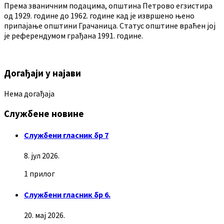
Према званичним подацима, општина Петрово егзистира
од 1929. године до 1962. године кад је извршено њено
припајање општини Грачаница. Статус општине враћен јој
је референдумом грађана 1991. године.
Догађаји у најави
Нема догађаја
Службене новине
Службени гласник бр 7
8. јул 2026.
1 прилог
Службени гласник бр 6.
20. мај 2026.