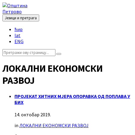
Skip
Skip
Skip
to
to
to
content
left
footer
Језици и претрага
sidebar
Choose
ћир
language:
lat
ENG
Search:
ЛОКАЛНИ ЕКОНОМСКИ
РАЗВОЈ
ПРОЈЕКАТ ХИТНИХ МЈЕРА ОПОРАВКА ОД ПОПЛАВА У
БИХ
14. октобар 2019.
in
ЛОКАЛНИ ЕКОНОМСКИ РАЗВОЈ