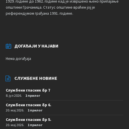
1929. године до 1962. године кад је извршено њено припајање
општини Грачаница. Статус општине враћен јој је
референдумом грађана 1991. године.
ДОГАЂАЈИ У НАЈАВИ
Нема догађаја
СЛУЖБЕНЕ НОВИНЕ
Службени гласник бр 7
8. јул 2026.
1 прилог
Службени гласник бр 6.
20. мај 2026.
1 прилог
Службени гласник бр 5.
20. мај 2026.
1 прилог