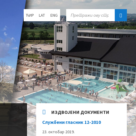
Choose
SEARCH:
ЋИР
LAT
ENG
language:
ИЗДВОЈЕНИ ДОКУМЕНТИ
Службени гласник 12-2010
23. октобар 2019.