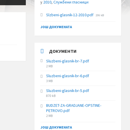
у
2010
,
Службени гласници
File
Slzbeni-glasnik-12-2010.pdf
206 kB
size:
ЈОШ ДОКУМЕНАТА
ДОКУМЕНТИ
Sluzbeni-glasnik-br-7.pdf
File
2 MB
size:
Sluzbeni-glasnik-br-6.pdf
File
3 MB
size:
Sluzbeni-glasnik-br-5.pdf
File
870 kB
size:
BUDZET-ZA-GRADJANE-OPSTINE-
PETROVO.pdf
File
2 MB
size:
ЈОШ ДОКУМЕНАТА