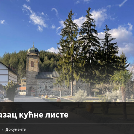
азац кућне листе
Документи
/