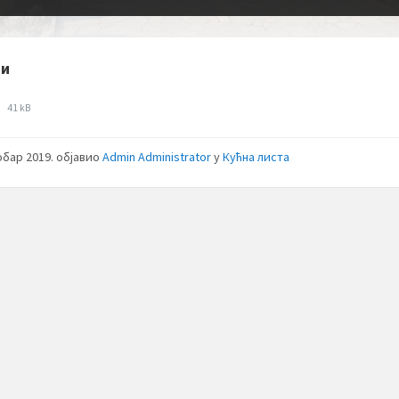
зи
File
c
41 kB
size:
обар 2019.
објавио
Admin Administrator
у
Кућна листа