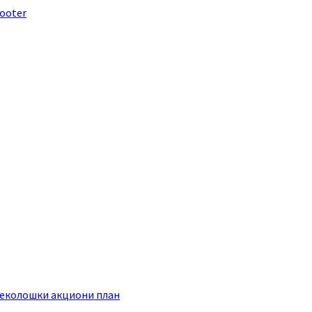
footer
еколошки акциони план