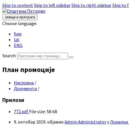
Skip to content
Skip to left sidebar
Skip to right sidebar
Skip to 
Језици и претрага
Choose language:
ћир
lat
ENG
Search:
План промоције
Насловна
/
Документи
/
Прилози
772.pdf
File size:
58 kB
9. октобар 2019.
објавио
Admin Administrator
у
Локални 