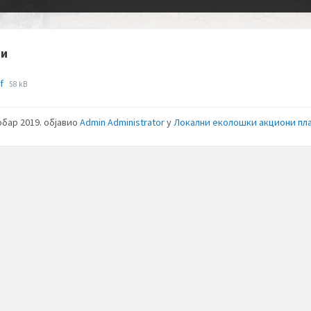
зи
File
df
58 kB
size:
обар 2019.
објавио
Admin Administrator
у
Локални еколошки акциони пл