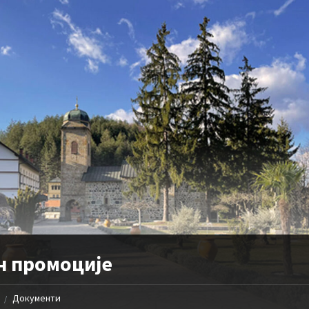
н промоције
Документи
/