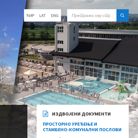
Choose
SEARCH:
ЋИР
LAT
ENG
language:
ИЗДВОЈЕНИ ДОКУМЕНТИ
ПРОСТОРНО УРЕЂЕЊЕ И
СТАМБЕНО-КОМУНАЛНИ ПОСЛОВИ