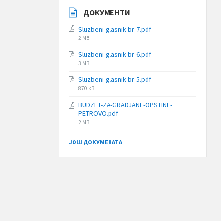
ДОКУМЕНТИ
Sluzbeni-glasnik-br-7.pdf
File
2 MB
size:
Sluzbeni-glasnik-br-6.pdf
File
3 MB
size:
Sluzbeni-glasnik-br-5.pdf
File
870 kB
size:
BUDZET-ZA-GRADJANE-OPSTINE-
PETROVO.pdf
File
2 MB
size:
ЈОШ ДОКУМЕНАТА