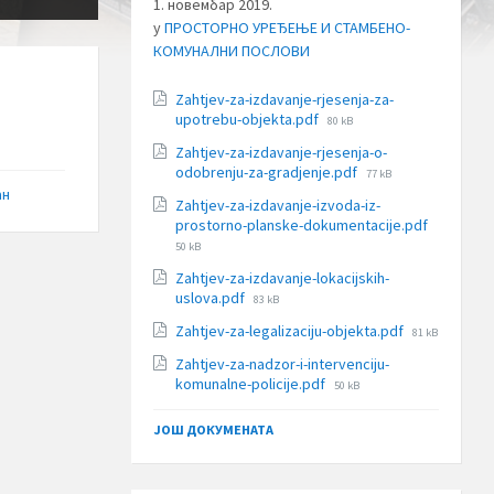
1. новембар 2019.
у
ПРОСТОРНО УРЕЂЕЊЕ И СТАМБЕНО-
КОМУНАЛНИ ПОСЛОВИ
Zahtjev-za-izdavanje-rjesenja-za-
File
upotrebu-objekta.pdf
80 kB
size:
Zahtjev-za-izdavanje-rjesenja-o-
File
odobrenju-za-gradjenje.pdf
77 kB
size:
ан
Zahtjev-za-izdavanje-izvoda-iz-
File
prostorno-planske-dokumentacije.pdf
size:
50 kB
Zahtjev-za-izdavanje-lokacijskih-
File
uslova.pdf
83 kB
size:
File
Zahtjev-za-legalizaciju-objekta.pdf
81 kB
size:
Zahtjev-za-nadzor-i-intervenciju-
File
komunalne-policije.pdf
50 kB
size:
ЈОШ ДОКУМЕНАТА