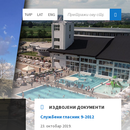
Choose
SEARCH:
ЋИР
LAT
ENG
language:
ИЗДВОЈЕНИ ДОКУМЕНТИ
Службени гласник 9-2012
23. октобар 2019.