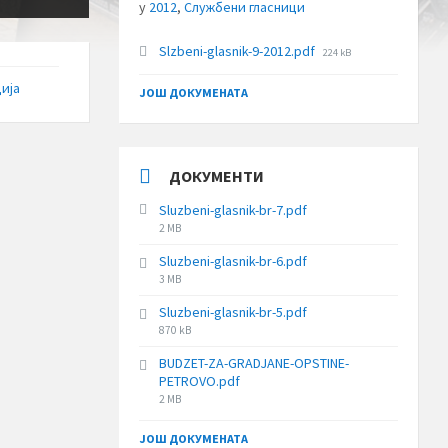
у
2012
,
Службени гласници
File
Slzbeni-glasnik-9-2012.pdf
224 kB
size:
ија
ЈОШ ДОКУМЕНАТА
ДОКУМЕНТИ
Sluzbeni-glasnik-br-7.pdf
File
2 MB
size:
Sluzbeni-glasnik-br-6.pdf
File
3 MB
size:
Sluzbeni-glasnik-br-5.pdf
File
870 kB
size:
BUDZET-ZA-GRADJANE-OPSTINE-
PETROVO.pdf
File
2 MB
size:
ЈОШ ДОКУМЕНАТА