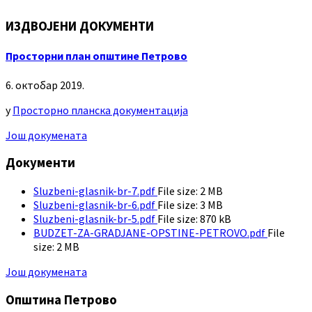
ИЗДВОЈЕНИ ДОКУМЕНТИ
Просторни план општине Петрово
6. октобар 2019.
у
Просторно планска документација
Још докумената
Документи
Sluzbeni-glasnik-br-7.pdf
File size:
2 MB
Sluzbeni-glasnik-br-6.pdf
File size:
3 MB
Sluzbeni-glasnik-br-5.pdf
File size:
870 kB
BUDZET-ZA-GRADJANE-OPSTINE-PETROVO.pdf
File
size:
2 MB
Још докумената
Општина Петрово