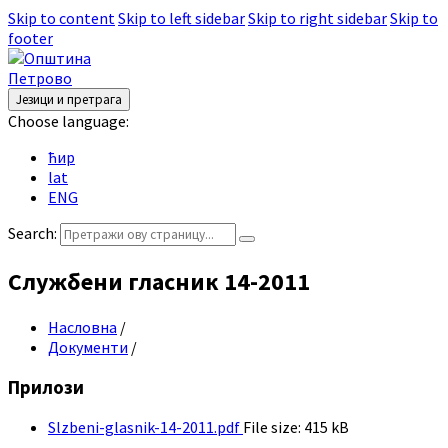
Skip to content
Skip to left sidebar
Skip to right sidebar
Skip to
footer
Језици и претрага
Choose language:
ћир
lat
ENG
Search:
Службени гласник 14-2011
Насловна
/
Документи
/
Прилози
Slzbeni-glasnik-14-2011.pdf
File size:
415 kB