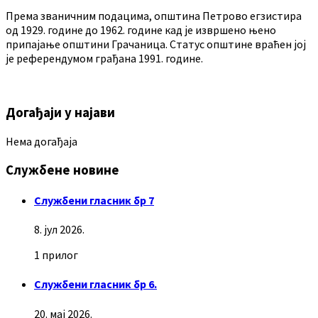
Према званичним подацима, општина Петрово егзистира
од 1929. године до 1962. године кад је извршено њено
припајање општини Грачаница. Статус општине враћен јој
је референдумом грађана 1991. године.
Догађаји у најави
Нема догађаја
Службене новине
Службени гласник бр 7
8. јул 2026.
1 прилог
Службени гласник бр 6.
20. мај 2026.