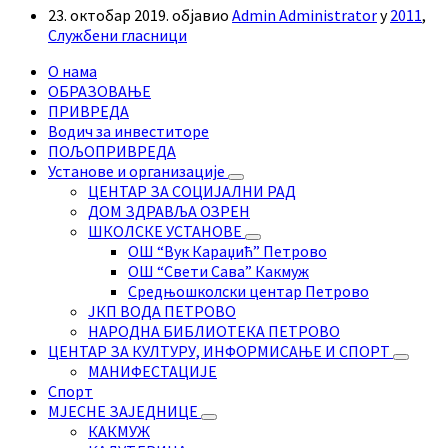
23. октобар 2019.
објавио
Admin Administrator
у
2011
,
Службени гласници
О нама
ОБРАЗОВАЊЕ
ПРИВРЕДА
Водич за инвеститоре
ПОЉОПРИВРЕДА
Установе и организације
ЦЕНТАР ЗА СОЦИЈАЛНИ РАД
ДОМ ЗДРАВЉА ОЗРЕН
ШКОЛСКЕ УСТАНОВЕ
ОШ “Вук Караџић” Петрово
ОШ “Свети Сава” Какмуж
Средњошколски центар Петрово
ЈКП ВОДА ПЕТРОВО
НАРОДНА БИБЛИОТЕКА ПЕТРОВО
ЦЕНТАР ЗА КУЛТУРУ, ИНФОРМИСАЊЕ И СПОРТ
МАНИФЕСТАЦИЈЕ
Спорт
МЈЕСНЕ ЗАЈЕДНИЦЕ
КАКМУЖ