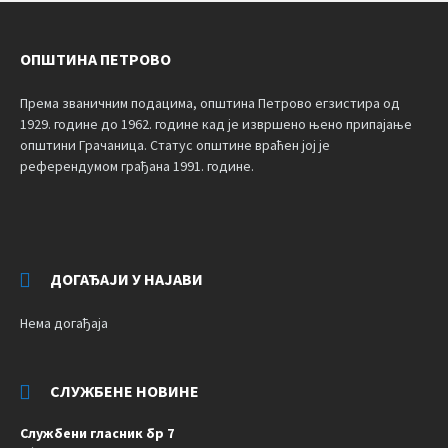
ОПШТИНА ПЕТРОВО
Према званичним подацима, општина Петрово егзистира од
1929. године до 1962. године кад је извршено њено припајање
општини Грачаница. Статус општине враћен јој је
референдумом грађана 1991. године.
ДОГАЂАЈИ У НАЈАВИ
Нема догађаја
СЛУЖБЕНЕ НОВИНЕ
Службени гласник бр 7