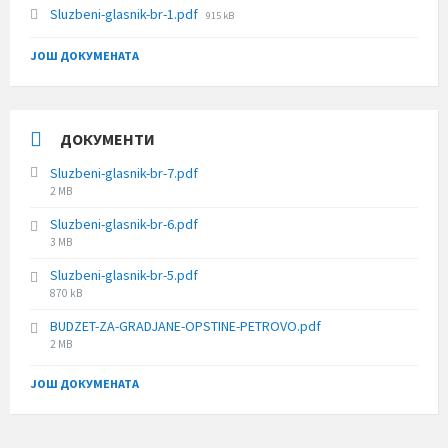
File
Sluzbeni-glasnik-br-1.pdf
915 kB
size:
ЈОШ ДОКУМЕНАТА
ДОКУМЕНТИ
Sluzbeni-glasnik-br-7.pdf
File
2 MB
size:
Sluzbeni-glasnik-br-6.pdf
File
3 MB
size:
Sluzbeni-glasnik-br-5.pdf
File
870 kB
size:
BUDZET-ZA-GRADJANE-OPSTINE-PETROVO.pdf
File
2 MB
size:
ЈОШ ДОКУМЕНАТА