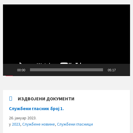
Прегледач
видео
записа
00:00
05:17
ИЗДВОЈЕНИ ДОКУМЕНТИ
Службени гласник број 1.
26. јануар 2023.
у
2023
,
Службене новине
,
Службени гласници