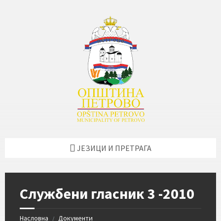
Skip
Skip
Skip
Skip
to
to
to
to
content
left
right
footer
sidebar
sidebar
ЈЕЗИЦИ И ПРЕТРАГА
Службени гласник 3 -2010
Насловна
Документи
/