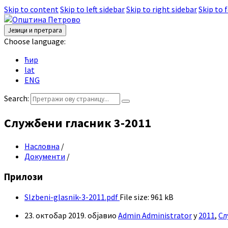
Skip to content
Skip to left sidebar
Skip to right sidebar
Skip to 
Језици и претрага
Choose language:
ћир
lat
ENG
Search:
Службени гласник 3-2011
Насловна
/
Документи
/
Прилози
Slzbeni-glasnik-3-2011.pdf
File size:
961 kB
23. октобар 2019.
објавио
Admin Administrator
у
2011
,
Сл