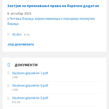
Захтјев за признавање права на борачки додатак
8. октобар 2019.
у
Питања бораца, војних инвалида и породице погинулих
бораца
File
42.doc
36 kB
size:
ЈОШ ДОКУМЕНАТА
ДОКУМЕНТИ
Sluzbeni-glasnik-br-7.pdf
File
2 MB
size:
Sluzbeni-glasnik-br-6.pdf
File
3 MB
size:
Sluzbeni-glasnik-br-5.pdf
File
870 kB
size: