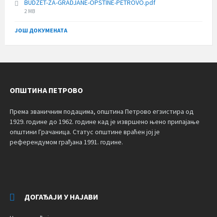
BUDZET-ZA-GRADJANE-OPSTINE-PETROVO.pdf
File
2 MB
size:
ЈОШ ДОКУМЕНАТА
ОПШТИНА ПЕТРОВО
Према званичним подацима, општина Петрово егзистира од
1929. године до 1962. године кад је извршено њено припајање
општини Грачаница. Статус општине враћен јој је
референдумом грађана 1991. године.
ДОГАЂАЈИ У НАЈАВИ