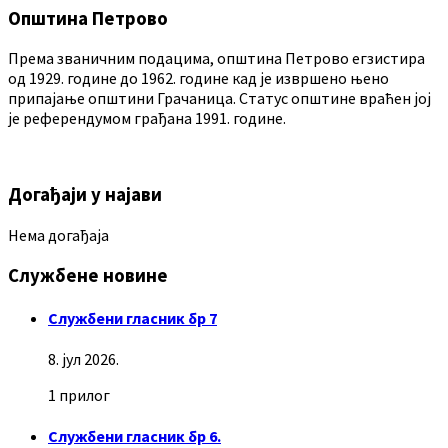
Општина Петрово
Према званичним подацима, општина Петрово егзистира
од 1929. године до 1962. године кад је извршено њено
припајање општини Грачаница. Статус општине враћен јој
је референдумом грађана 1991. године.
Догађаји у најави
Нема догађаја
Службене новине
Службени гласник бр 7
8. јул 2026.
1 прилог
Службени гласник бр 6.