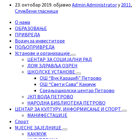
23. октобар 2019.
објавио
Admin Administrator
у
2011
,
Службени гласници
О нама
ОБРАЗОВАЊЕ
ПРИВРЕДА
Водич за инвеститоре
ПОЉОПРИВРЕДА
Установе и организације
ЦЕНТАР ЗА СОЦИЈАЛНИ РАД
ДОМ ЗДРАВЉА ОЗРЕН
ШКОЛСКЕ УСТАНОВЕ
ОШ “Вук Караџић” Петрово
ОШ “Свети Сава” Какмуж
Средњошколски центар Петрово
ЈКП ВОДА ПЕТРОВО
НАРОДНА БИБЛИОТЕКА ПЕТРОВО
ЦЕНТАР ЗА КУЛТУРУ, ИНФОРМИСАЊЕ И СПОРТ
МАНИФЕСТАЦИЈЕ
Спорт
МЈЕСНЕ ЗАЈЕДНИЦЕ
КАКМУЖ