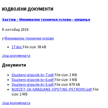
ИЗДВОЈЕНИ ДОКУМЕНТИ
Захтјев – Минимални технички услови – рјешење
9. октобар 2019.
у
Минимално технички услови
17.doc
File size:
38 kB
Још докумената
Документи
Sluzbeni-glasnik-br-7.pdf
File size:
2 MB
Sluzbeni-glasnik-br-6.pdf
File size:
3 MB
Sluzbeni-glasnik-br-5.pdf
File size:
870 kB
BUDZET-ZA-GRADJANE-OPSTINE-PETROVO.pdf
File
size:
2 MB
Још докумената