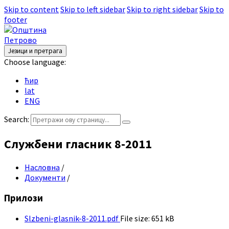
Skip to content
Skip to left sidebar
Skip to right sidebar
Skip to
footer
Језици и претрага
Choose language:
ћир
lat
ENG
Search:
Службени гласник 8-2011
Насловна
/
Документи
/
Прилози
Slzbeni-glasnik-8-2011.pdf
File size:
651 kB