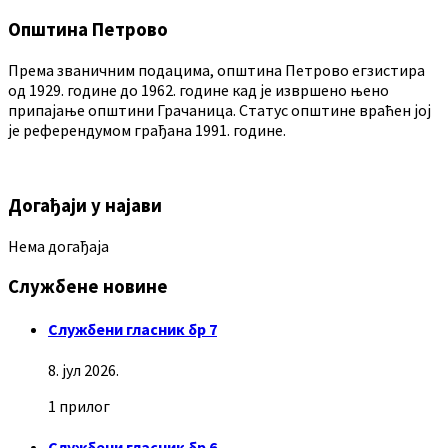
Општина Петрово
Према званичним подацима, општина Петрово егзистира
од 1929. године до 1962. године кад је извршено њено
припајање општини Грачаница. Статус општине враћен јој
је референдумом грађана 1991. године.
Догађаји у најави
Нема догађаја
Службене новине
Службени гласник бр 7
8. јул 2026.
1 прилог
Службени гласник бр 6.