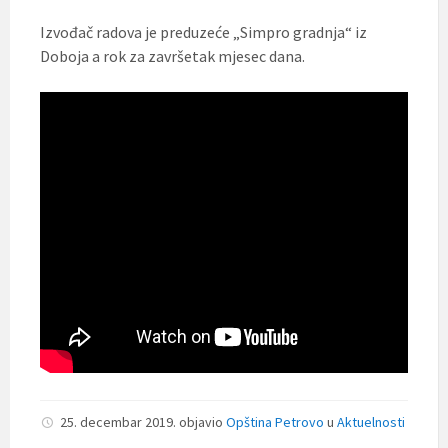
Izvođač radova je preduzeće „Simpro gradnja“ iz
Doboja a rok za završetak mjesec dana.
25. decembar 2019.
objavio
Opština Petrovo
u
Aktuelnosti