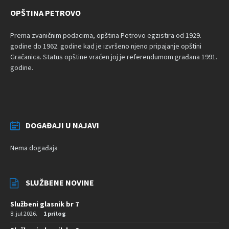
OPŠTINA PETROVO
Prema zvaničnim podacima, opština Petrovo egzistira od 1929.
godine do 1962. godine kad je izvršeno njeno pripajanje opštini
Gračanica. Status opštine vraćen joj je referendumom građana 1991.
godine.
DOGAĐAJI U NAJAVI
Nema događaja
SLUŽBENE NOVINE
Službeni glasnik br 7
8. jul 2026.
1 prilog