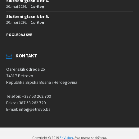
Službeni glasnik br 6.
20. maj 2026.
1 prilog
Službeni glasnik br 5.
20. maj 2026.
1 prilog
POGLEDAJ SVE
KONTAKT
Ozrenskih odreda 25
74317 Petrovo
Republika Srpska Bosna i Hercegovina
Telefon: +387 53 262 700
Faks: +387 53 262 720
E-mail: info@petrovo.ba
Copyright © 2019
EdVision
. Sva prava sadržana.