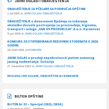
JAVNI OGLASI I OBAVJEŠTENJA
OBAVJEŠTENJE ZA PČELARE SA PODRUČJA OPŠTINE
2. jul 2026.
in
JAVNI OGLASI I OBAVJEŠTENJA
OBAVJEŠTENJE o donesenom Rješenju za izdavanje
ekološke dozvole postrojenju za proizvodnju, trgovinu,
transport i usluge „VAN OS PRODUKCIJA“ d.o.o. Karanovac
9. jun 2026.
in
JAVNI OGLASI I OBAVJEŠTENJA
KONKURS ZA STIPENDIRANJE REDOVNIH STUDENATA U 2026.
GODINI
10. mart 2026.
in
KONKURSI
JAVNI OGLAS o prodaji nepokretnosti putem usmenog
javnog nadmetanja- licitacije
27. novembar 2025.
in
JAVNI OGLASI I OBAVJEŠTENJA
REGLEDAJ SVE OGLASE, OBAVJEŠTENJA I KUNKURSE
BILTEN OPŠTINE
BLITEN br 33 – Specijal (2021./2024.)
2. decembar 2024.
1 prilog