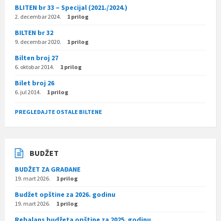
BLITEN br 33 – Specijal (2021./2024.)
2. decembar 2024.
1 prilog
BILTEN br 32
9. decembar 2020.
1 prilog
Bilten broj 27
6. oktobar 2014.
1 prilog
Bilet broj 26
6. jul 2014.
1 prilog
PREGLEDAJTE OSTALE BILTENE
BUDŽET
BUDŽET ZA GRAĐANE
19. mart 2026.
1 prilog
Budžet opštine za 2026. godinu
19. mart 2026.
1 prilog
Rebalans budžeta opštine za 2025. godinu