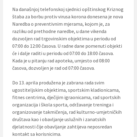
Na današnjoj telefonskoj sjednici opštinskog Kriznog
štaba za borbu protiv virusa korona donesena je nova
Naredba o preventivnim mjerama, kojom je, za
razliku od prethodne naredbe, u dane vikenda
dozvoljen rad trgovinskim objektima u periodu od
07:00 do 12:00 časova. U radne dane pomenuti objekti
će i dalje raditi u periodu od 07:00 do 18:00 časova.
Kada je u pitanju rad apoteka, umjesto od 08:00
časova, dozvoljen je rad od 07:00 časova.
Do 13. aprila produžena je zabrana rada svim
ugostiteljskim objektima, sportskim kladionicama,
fitnes centrima, dječijim igraonicama, rad sportskih
organizacija i škola sporta, održavanje treninga i
organizovanje takmičenja, rad kulturno-umjetničkih
društava kao i obavljanje uslužnih i zanatskih
djelatnosti čije obavljanje zahtijeva neposredan
kontakt sa korisnicima.