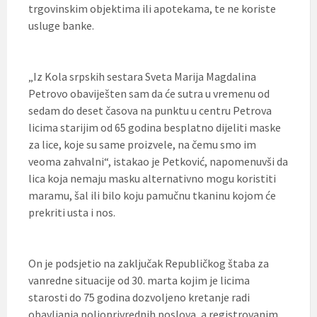
trgovinskim objektima ili apotekama, te ne koriste
usluge banke.
„Iz Kola srpskih sestara Sveta Marija Magdalina
Petrovo obaviješten sam da će sutra u vremenu od
sedam do deset časova na punktu u centru Petrova
licima starijim od 65 godina besplatno dijeliti maske
za lice, koje su same proizvele, na čemu smo im
veoma zahvalni“, istakao je Petković, napomenuvši da
lica koja nemaju masku alternativno mogu koristiti
maramu, šal ili bilo koju pamučnu tkaninu kojom će
prekriti usta i nos.
On je podsjetio na zaključak Republičkog štaba za
vanredne situacije od 30. marta kojim je licima
starosti do 75 godina dozvoljeno kretanje radi
obavljanja poljoprivrednih poslova, a registrovanim