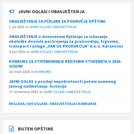
JAVNI OGLASI I OBAVJEŠTENJA
OBAVJEŠTENJE ZA PČELARE SA PODRUČJA OPŠTINE
2. jul 2026.
in
JAVNI OGLASI I OBAVJEŠTENJA
OBAVJEŠTENJE o donesenom Rješenju za izdavanje
ekološke dozvole postrojenju za proizvodnju, trgovinu,
transport i usluge „VAN OS PRODUKCIJA“ d.o.o. Karanovac
9. jun 2026.
in
JAVNI OGLASI I OBAVJEŠTENJA
KONKURS ZA STIPENDIRANJE REDOVNIH STUDENATA U 2026.
GODINI
10. mart 2026.
in
KONKURSI
JAVNI OGLAS o prodaji nepokretnosti putem usmenog
javnog nadmetanja- licitacije
27. novembar 2025.
in
JAVNI OGLASI I OBAVJEŠTENJA
REGLEDAJ SVE OGLASE, OBAVJEŠTENJA I KUNKURSE
BILTEN OPŠTINE