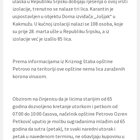
ulaska u Republiku Srpsku dobijaju rješenja o ovoj vrsti
izolacije, trenutno se nalaze tri lica. Karantin je
uspostavljen u objektu Doma izviđača „Jošjak“ u
Kakmužu. U kućnoj izolaciji nalazi se 108 osoba, koje
su prije 28. marta ušle u Republiku Srpsku, a iz
izolacije već je izašlo 85 lica.
Prema informacijama iz Kriznog štaba opštine
Petrovo na teritoriji ove opštine nema lica zaraženih
korona virusom.
Obzirom na činjenicu da je licima starijim od 65
godina dozvoljeno kretanje utorkom i petkom od
07:00 do 10:00 časova, načelnik opštine Petrovo Ozren
Petković uputio je molbu sugrađanima mlađim od 65
godina da sutra (petak), te svaki naredni utorak i
petak u navedenom terminu, ne obavljaju kupovinu u