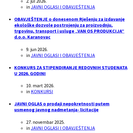
2. jul 2026.
in
JAVNI OGLASI I OBAVJEŠTENJA
OBAVJEŠTENJE o donesenom Rješenju za izdavanje
ekološke dozvole postrojenju za proizvodnju,
trgovinu, transport i usluge „VAN OS PRODUKCIJA“
d.o.o. Karanovac
9. jun 2026.
in
JAVNI OGLASI I OBAVJEŠTENJA
KONKURS ZA STIPENDIRANJE REDOVNIH STUDENATA
U 2026. GODINI
10. mart 2026.
in
KONKURSI
JAVNI OGLAS o prodaji nepokretnosti putem
usmenog javnog nadmetanja- licitacije
27. novembar 2025.
in
JAVNI OGLASI I OBAVJEŠTENJA