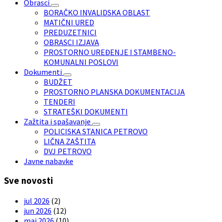
Obrasci
BORAČKO INVALIDSKA OBLAST
MATIČNI URED
PREDUZETNICI
OBRASCI IZJAVA
PROSTORNO UREĐENJE I STAMBENO-
KOMUNALNI POSLOVI
Dokumenti
BUDŽET
PROSTORNO PLANSKA DOKUMENTACIJA
TENDERI
STRATEŠKI DOKUMENTI
Zažtita i spašavanje
POLICISKA STANICA PETROVO
LIČNA ZAŠTITA
DVJ PETROVO
Javne nabavke
Sve novosti
jul 2026
(2)
jun 2026
(12)
maj 2026
(10)