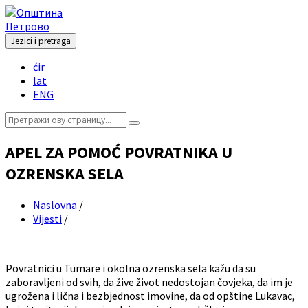
Skip
Skip
Skip
Skip
to
to
to
to
content
left
right
footer
Jezici i pretraga
sidebar
sidebar
Choose
ćir
language:
lat
ENG
Search:
APEL ZA POMOĆ POVRATNIKA U
OZRENSKA SELA
Naslovna
/
Vijesti
/
Povratnici u Tumare i okolna ozrenska sela kažu da su
zaboravljeni od svih, da žive život nedostojan čovjeka, da im je
ugrožena i lična i bezbjednost imovine, da od opštine Lukavac,