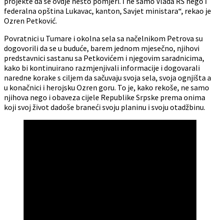
projekte da se ovdje nešto pomjeri. I ne samo Vlada RS nego i
federalna opština Lukavac, kanton, Savjet ministara“, rekao je
Ozren Petković.
Povratnici u Tumare i okolna sela sa načelnikom Petrova su
dogovorili da se u buduće, barem jednom mjesečno, njihovi
predstavnici sastanu sa Petkovićem i njegovim saradnicima,
kako bi kontinuirano razmjenjivali informacije i dogovarali
naredne korake s ciljem da sačuvaju svoja sela, svoja ognjišta a
u konačnici i herojsku Ozren goru. To je, kako rekoše, ne samo
njihova nego i obaveza cijele Republike Srpske prema onima
koji svoj život dadoše braneći svoju planinu i svoju otadžbinu.