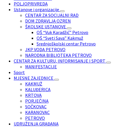
POLJOPRIVREDA
Ustanove i organizacije
CENTAR ZA SOCIJALNI RAD
DOM ZDRAVLJA OZREN
ŠKOLSKE USTANOVE
OŠ “Vuk Karadžić” Petrovo
OŠ “Sveti Sava” Kakmuž
Srednjoškolski centar Petrovo
JKP VODA PETROVO
NARODNA BIBLIOTEKA PETROVO
CENTAR ZA KULTURU, INFORMISANJE I SPORT
MANIFESTACIJE
Sport
MJESNE ZAJEDNICE
KAKMUŽ
KALUĐERICA
KRTOVA
PORJEČINA
SOČKOVAC
KARANOVAC
PETROVO
UDRUŽENJA GRAĐANA