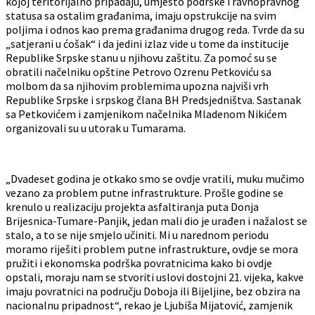
kojoj teritorijalno pripadaju, umjesto podrške i ravnopravnog
statusa sa ostalim građanima, imaju opstrukcije na svim
poljima i odnos kao prema građanima drugog reda. Tvrde da su
„satjerani u ćošak“ i da jedini izlaz vide u tome da institucije
Republike Srpske stanu u njihovu zaštitu. Za pomoć su se
obratili načelniku opštine Petrovo Ozrenu Petkoviću sa
molbom da sa njihovim problemima upozna najviši vrh
Republike Srpske i srpskog člana BH Predsjedništva. Sastanak
sa Petkovićem i zamjenikom načelnika Mladenom Nikićem
organizovali su u utorak u Tumarama.
„Dvadeset godina je otkako smo se ovdje vratili, muku mučimo
vezano za problem putne infrastrukture. Prošle godine se
krenulo u realizaciju projekta asfaltiranja puta Donja
Brijesnica-Tumare-Panjik, jedan mali dio je urađen i nažalost se
stalo, a to se nije smjelo učiniti. Mi u narednom periodu
moramo riješiti problem putne infrastrukture, ovdje se mora
pružiti i ekonomska podrška povratnicima kako bi ovdje
opstali, moraju nam se stvoriti uslovi dostojni 21. vijeka, kakve
imaju povratnici na području Doboja ili Bijeljine, bez obzira na
nacionalnu pripadnost“, rekao je Ljubiša Mijatović, zamjenik