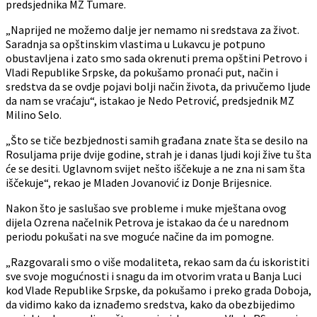
predsjednika MZ Tumare.
„Naprijed ne možemo dalje jer nemamo ni sredstava za život.
Saradnja sa opštinskim vlastima u Lukavcu je potpuno
obustavljena i zato smo sada okrenuti prema opštini Petrovo i
Vladi Republike Srpske, da pokušamo pronaći put, način i
sredstva da se ovdje pojavi bolji način života, da privučemo ljude
da nam se vraćaju“, istakao je Nedo Petrović, predsjednik MZ
Milino Selo.
„Što se tiče bezbjednosti samih građana znate šta se desilo na
Rosuljama prije dvije godine, strah je i danas ljudi koji žive tu šta
će se desiti. Uglavnom svijet nešto iščekuje a ne zna ni sam šta
iščekuje“, rekao je Mladen Jovanović iz Donje Brijesnice.
Nakon što je saslušao sve probleme i muke mještana ovog
dijela Ozrena načelnik Petrova je istakao da će u narednom
periodu pokušati na sve moguće načine da im pomogne.
„Razgovarali smo o više modaliteta, rekao sam da ću iskoristiti
sve svoje mogućnosti i snagu da im otvorim vrata u Banja Luci
kod Vlade Republike Srpske, da pokušamo i preko grada Doboja,
da vidimo kako da iznađemo sredstva, kako da obezbijedimo