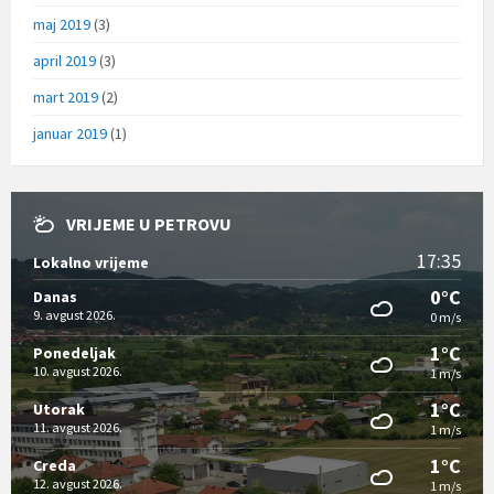
maj 2019
(3)
april 2019
(3)
mart 2019
(2)
januar 2019
(1)
VRIJEME U PETROVU
17:35
Lokalno vrijeme
0°C
Danas
9. avgust 2026.
0 m/s
1°C
Ponedeljak
10. avgust 2026.
1 m/s
1°C
Utorak
11. avgust 2026.
1 m/s
1°C
Creda
12. avgust 2026.
1 m/s