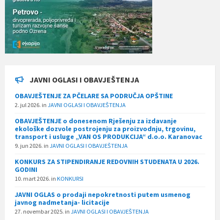
JAVNI OGLASI I OBAVJEŠTENJA
OBAVJEŠTENJE ZA PČELARE SA PODRUČJA OPŠTINE
2. jul 2026.
in
JAVNI OGLASI I OBAVJEŠTENJA
OBAVJEŠTENJE o donesenom Rješenju za izdavanje
ekološke dozvole postrojenju za proizvodnju, trgovinu,
transport i usluge „VAN OS PRODUKCIJA“ d.o.o. Karanovac
9. jun 2026.
in
JAVNI OGLASI I OBAVJEŠTENJA
KONKURS ZA STIPENDIRANJE REDOVNIH STUDENATA U 2026.
GODINI
10. mart 2026.
in
KONKURSI
JAVNI OGLAS o prodaji nepokretnosti putem usmenog
javnog nadmetanja- licitacije
27. novembar 2025.
in
JAVNI OGLASI I OBAVJEŠTENJA