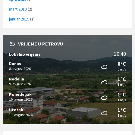
mart 2019
(2)
januar 2019
(1)
VRIJEME U PETROVU
10:40
Lokalno vrijeme
0°C
Danas
8. avgust 2026.
0 m/s
1°C
Nedelja
9. avgust 2026.
1 m/s
1°C
Ponedeljak
10. avgust 2026.
1 m/s
1°C
Utorak
11. avgust 2026.
1 m/s