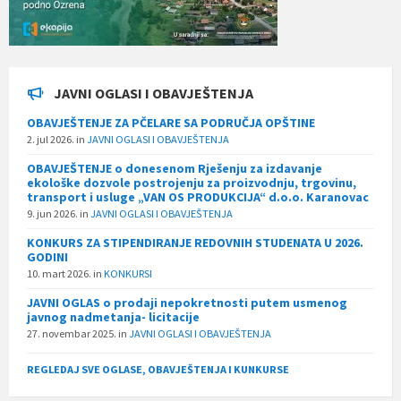
JAVNI OGLASI I OBAVJEŠTENJA
OBAVJEŠTENJE ZA PČELARE SA PODRUČJA OPŠTINE
2. jul 2026.
in
JAVNI OGLASI I OBAVJEŠTENJA
OBAVJEŠTENJE o donesenom Rješenju za izdavanje
ekološke dozvole postrojenju za proizvodnju, trgovinu,
transport i usluge „VAN OS PRODUKCIJA“ d.o.o. Karanovac
9. jun 2026.
in
JAVNI OGLASI I OBAVJEŠTENJA
KONKURS ZA STIPENDIRANJE REDOVNIH STUDENATA U 2026.
GODINI
10. mart 2026.
in
KONKURSI
JAVNI OGLAS o prodaji nepokretnosti putem usmenog
javnog nadmetanja- licitacije
27. novembar 2025.
in
JAVNI OGLASI I OBAVJEŠTENJA
REGLEDAJ SVE OGLASE, OBAVJEŠTENJA I KUNKURSE