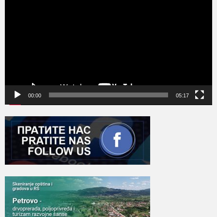
записа
00:00
05:17