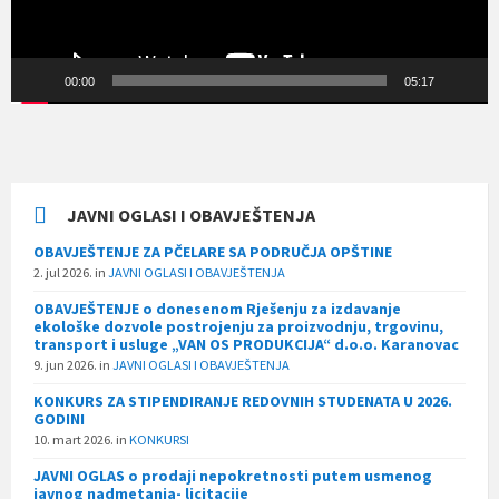
00:00
05:17
JAVNI OGLASI I OBAVJEŠTENJA
OBAVJEŠTENJE ZA PČELARE SA PODRUČJA OPŠTINE
2. jul 2026.
in
JAVNI OGLASI I OBAVJEŠTENJA
OBAVJEŠTENJE o donesenom Rješenju za izdavanje
ekološke dozvole postrojenju za proizvodnju, trgovinu,
transport i usluge „VAN OS PRODUKCIJA“ d.o.o. Karanovac
9. jun 2026.
in
JAVNI OGLASI I OBAVJEŠTENJA
KONKURS ZA STIPENDIRANJE REDOVNIH STUDENATA U 2026.
GODINI
10. mart 2026.
in
KONKURSI
JAVNI OGLAS o prodaji nepokretnosti putem usmenog
javnog nadmetanja- licitacije