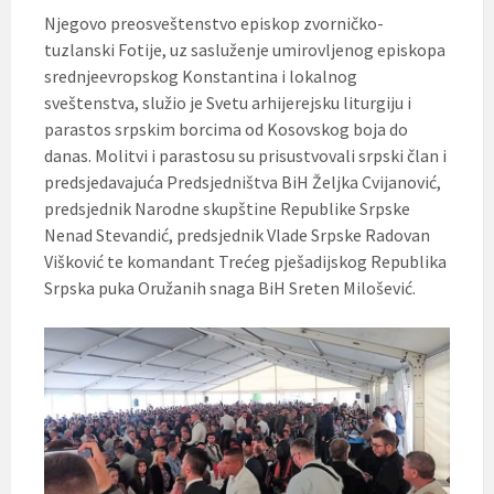
Njegovo preosveštenstvo episkop zvorničko-
tuzlanski Fotije, uz sasluženje umirovljenog episkopa
srednjeevropskog Konstantina i lokalnog
sveštenstva, služio je Svetu arhijerejsku liturgiju i
parastos srpskim borcima od Kosovskog boja do
danas. Molitvi i parastosu su prisustvovali srpski član i
predsjedavajuća Predsjedništva BiH Željka Cvijanović,
predsjednik Narodne skupštine Republike Srpske
Nenad Stevandić, predsjednik Vlade Srpske Radovan
Višković te komandant Trećeg pješadijskog Republika
Srpska puka Oružanih snaga BiH Sreten Milošević.