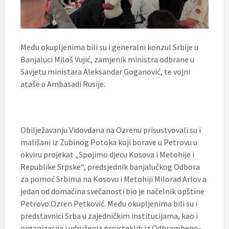
Među okupljenima bili su i generalni konzul Srbije u
Banjaluci Miloš Vujić, zamjenik ministra odbrane u
Savjetu ministara Aleksandar Goganović, te vojni
ataše u Ambasadi Rusije.
Obilježavanju Vidovdana na Ozrenu prisustvovali su i
mališani iz Zubinog Potoka koji borave u Petrovu u
okviru projekat „Spojimo djecu Kosova i Metohije i
Republike Srpske“, predsjednik banjalučkog Odbora
za pomoć Srbima na Kosovu i Metohiji Milorad Arlov a
jedan od domaćina svečanosti bio je načelnik opštine
Petrovo Ozren Petković. Među okupljenima bili su i
predstavnici Srba u zajedničkim institucijama, kao i
organizacija i udruženja proisteklih iz Odbrambeno-