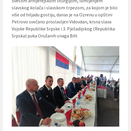
Svetom arhijerejskom liturgijom, lomljenjem
slavskog kolača i slavskom trpezom, za kojom je bilo
više od hiljadu gostiju, danas je na Ozrenu u opštini
Petrovo svečano proslavljen Vidovdan, krsna slava
Vojske Republike Srpske i 3. Pješadijskog (Republika
Srpska) puka Oružanih snaga BiH.