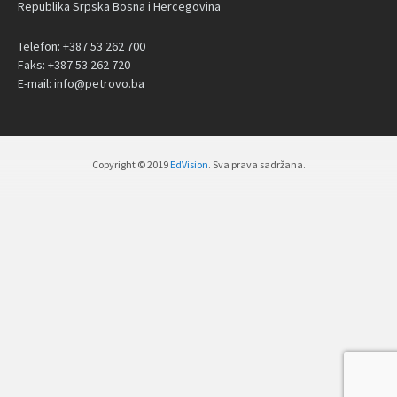
Republika Srpska Bosna i Hercegovina
Telefon: +387 53 262 700
Faks: +387 53 262 720
E-mail: info@petrovo.ba
Copyright © 2019
EdVision
. Sva prava sadržana.