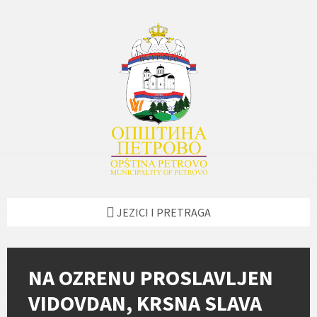
Skip
Skip
Skip
Skip
to
to
to
to
content
left
right
footer
sidebar
sidebar
JEZICI I PRETRAGA
NA OZRENU PROSLAVLJEN
VIDOVDAN, KRSNA SLAVA