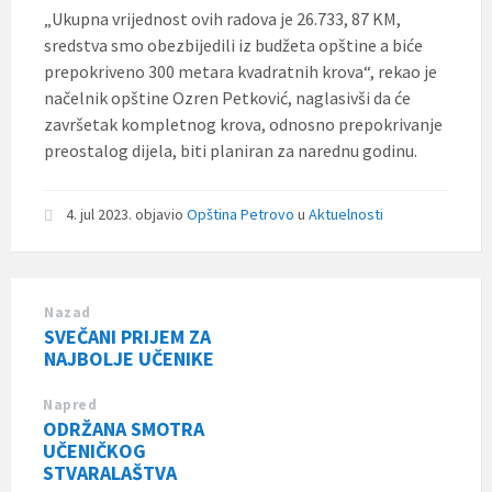
„Ukupna vrijednost ovih radova je 26.733, 87 KM,
sredstva smo obezbijedili iz budžeta opštine a biće
prepokriveno 300 metara kvadratnih krova“, rekao je
načelnik opštine Ozren Petković, naglasivši da će
završetak kompletnog krova, odnosno prepokrivanje
preostalog dijela, biti planiran za narednu godinu.
4. jul 2023.
objavio
Opština Petrovo
u
Aktuelnosti
Nazad
SVEČANI PRIJEM ZA
NAJBOLJE UČENIKE
Napred
ODRŽANA SMOTRA
UČENIČKOG
STVARALAŠTVA