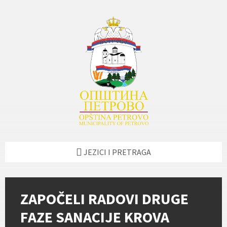
Skip
Skip
Skip
Skip
to
to
to
to
content
left
right
footer
sidebar
sidebar
JEZICI I PRETRAGA
ZAPOČELI RADOVI DRUGE
FAZE SANACIJE KROVA