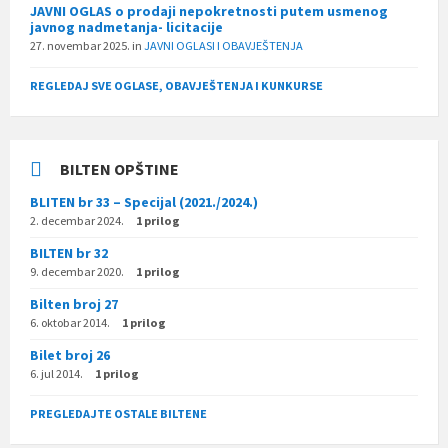
JAVNI OGLAS o prodaji nepokretnosti putem usmenog
javnog nadmetanja- licitacije
27. novembar 2025.
in
JAVNI OGLASI I OBAVJEŠTENJA
REGLEDAJ SVE OGLASE, OBAVJEŠTENJA I KUNKURSE
BILTEN OPŠTINE
BLITEN br 33 – Specijal (2021./2024.)
2. decembar 2024.
1 prilog
BILTEN br 32
9. decembar 2020.
1 prilog
Bilten broj 27
6. oktobar 2014.
1 prilog
Bilet broj 26
6. jul 2014.
1 prilog
PREGLEDAJTE OSTALE BILTENE