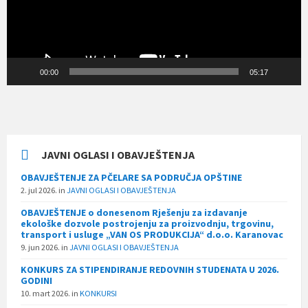
00:00
05:17
JAVNI OGLASI I OBAVJEŠTENJA
OBAVJEŠTENJE ZA PČELARE SA PODRUČJA OPŠTINE
2. jul 2026.
in
JAVNI OGLASI I OBAVJEŠTENJA
OBAVJEŠTENJE o donesenom Rješenju za izdavanje
ekološke dozvole postrojenju za proizvodnju, trgovinu,
transport i usluge „VAN OS PRODUKCIJA“ d.o.o. Karanovac
9. jun 2026.
in
JAVNI OGLASI I OBAVJEŠTENJA
KONKURS ZA STIPENDIRANJE REDOVNIH STUDENATA U 2026.
GODINI
10. mart 2026.
in
KONKURSI