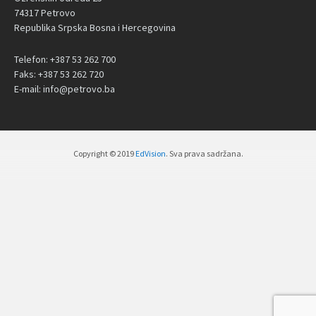
74317 Petrovo
Republika Srpska Bosna i Hercegovina
Telefon: +387 53 262 700
Faks: +387 53 262 720
E-mail: info@petrovo.ba
Copyright © 2019
EdVision
. Sva prava sadržana.