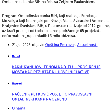
Omladinske banke BiH na čelu sa Željkom Paukovićem.
Program Omladinska banka BiH, koji realizuje Fondacija
Mozaik, a koji finansijski podržavaju Vlada Švicarske i Ambasada
Kraljevine Švedske u BiH, u Petrovu se realizuje od 2012. godine,
uz kraći prekid, i od tada do danas podržano je 65 projekata
neformalnih grupa mladih i 3 mikrobiznisa.
21. jul 2023.
objavio
Opština Petrovo
u
Aktuelnosti
Nazad
KAKMUŽANI JOŠ JEDNOM NA DJELU - PROŠIRENJE
MOSTA KAO REZULTAT NJIHOVE INICIJATIVE
Napred
NAČELNIK PETKOVIĆ POSJETIO PRAVOSLAVNI
OMLADINSKI KAMP NA OZRENU
O nama