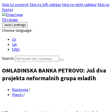
Skip to content
Skip to left sidebar
Skip to right sidebar
Skip to
footer
Jezici i pretraga
Choose language:
ćir
lat
ENG
Search:
OMLADINSKA BANKA PETROVO: Još dva
projekta neformalnih grupa mladih
Naslovna
/
Vijesti
/