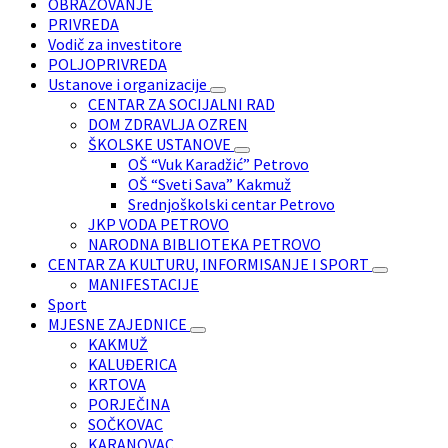
OBRAZOVANJE
PRIVREDA
Vodič za investitore
POLJOPRIVREDA
Ustanove i organizacije
CENTAR ZA SOCIJALNI RAD
DOM ZDRAVLJA OZREN
ŠKOLSKE USTANOVE
OŠ “Vuk Karadžić” Petrovo
OŠ “Sveti Sava” Kakmuž
Srednjoškolski centar Petrovo
JKP VODA PETROVO
NARODNA BIBLIOTEKA PETROVO
CENTAR ZA KULTURU, INFORMISANJE I SPORT
MANIFESTACIJE
Sport
MJESNE ZAJEDNICE
KAKMUŽ
KALUĐERICA
KRTOVA
PORJEČINA
SOČKOVAC
KARANOVAC