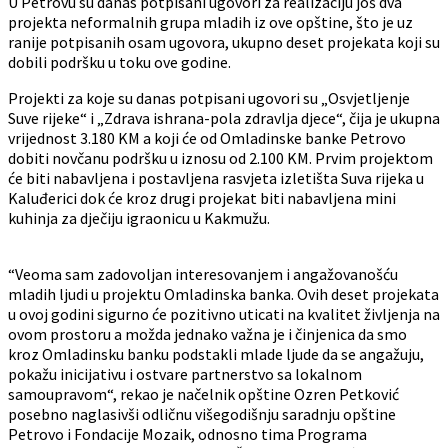
U Petrovu su danas potpisani ugovori za realizaciju još dva
projekta neformalnih grupa mladih iz ove opštine, što je uz
ranije potpisanih osam ugovora, ukupno deset projekata koji su
dobili podršku u toku ove godine.
Projekti za koje su danas potpisani ugovori su „Osvjetljenje
Suve rijeke“ i „Zdrava ishrana-pola zdravlja djece“, čija je ukupna
vrijednost 3.180 KM a koji će od Omladinske banke Petrovo
dobiti novčanu podršku u iznosu od 2.100 KM. Prvim projektom
će biti nabavljena i postavljena rasvjeta izletišta Suva rijeka u
Kaluđerici dok će kroz drugi projekat biti nabavljena mini
kuhinja za dječiju igraonicu u Kakmužu.
“Veoma sam zadovoljan interesovanjem i angažovanošću
mladih ljudi u projektu Omladinska banka. Ovih deset projekata
u ovoj godini sigurno će pozitivno uticati na kvalitet življenja na
ovom prostoru a možda jednako važna je i činjenica da smo
kroz Omladinsku banku podstakli mlade ljude da se angažuju,
pokažu inicijativu i ostvare partnerstvo sa lokalnom
samoupravom“, rekao je načelnik opštine Ozren Petković
posebno naglasivši odličnu višegodišnju saradnju opštine
Petrovo i Fondacije Mozaik, odnosno tima Programa