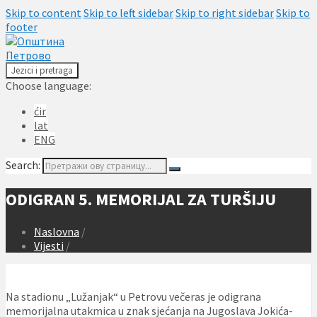
Skip to content
Skip to left sidebar
Skip to right sidebar
Skip to
footer
Jezici i pretraga
Choose language:
ćir
lat
ENG
Search:
ODIGRAN 5. MEMORIJAL ZA TURŠIJU
Naslovna
/
Vijesti
/
Na stadionu „Lužanjak“ u Petrovu večeras je odigrana
memorijalna utakmica u znak sjećanja na Jugoslava Jokića-