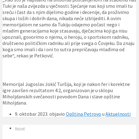
Tuki je naša zvijezda u vječnosti. Sjećanje nas koji smo imali tu
sreću i čast da s njim dijelimo godine i decenije, da proživimo
skupa i loših i dobrih dana, nikada neće izblijediti. A ovim
memorijalom ne samo da Tukiju odajemo počast nego i
mladim generacijama koje stasavaju, dječacima koji ga nisu
upoznali, govorimo o njemu, o heroju, o sportskom radniku,
društveno političkim radniku ali prije svega o Čovjeku. Da znaju
koga smo imali i da i oni to sutra prepričavaju mlađima od
sebe“, rekao je Petković.
Memorijal Jugoslav Jokić Turšija, koji je nakon fer i korektne
igre završen rezultatom 4:2, organizovan je u sklopu
Miholjdanskih svečanosti povodom Dana i slave opštine
Miholjdana.
9. oktobar 2023.
objavio
Opština Petrovo
u
Aktuelnosti
Nazad