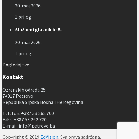
20. maj 2026.
1 prilog
Službeni glasnik br 5.
20. maj 2026.
1 prilog
Pogledaj sve
Kontakt
Ozrenskih odreda 25
74317 Petrovo
Republika Srpska Bosna i Hercegovina
Telefon: +387 53 262 700
Faks: +387 53 262 720
E-mail: info@petrovo.ba
Copyright © 2019
EdVision
. Sva prava sadržana.