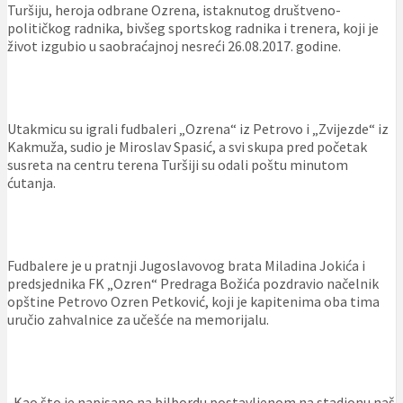
Turšiju, heroja odbrane Ozrena, istaknutog društveno-
političkog radnika, bivšeg sportskog radnika i trenera, koji je
život izgubio u saobraćajnoj nesreći 26.08.2017. godine.
Utakmicu su igrali fudbaleri „Ozrena“ iz Petrovo i „Zvijezde“ iz
Kakmuža, sudio je Miroslav Spasić, a svi skupa pred početak
susreta na centru terena Turšiji su odali poštu minutom
ćutanja.
Fudbalere je u pratnji Jugoslavovog brata Miladina Jokića i
predsjednika FK „Ozren“ Predraga Božića pozdravio načelnik
opštine Petrovo Ozren Petković, koji je kapitenima oba tima
uručio zahvalnice za učešće na memorijalu.
„Kao što je napisano na bilbordu postavljenom na stadionu naš