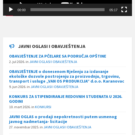
00:00
05:17
JAVNI OGLASI I OBAVJEŠTENJA
OBAVJEŠTENJE ZA PČELARE SA PODRUČJA OPŠTINE
2. jul 2026.
in
JAVNI OGLASI I OBAVJEŠTENJA
OBAVJEŠTENJE o donesenom Rješenju za izdavanje
ekološke dozvole postrojenju za proizvodnju, trgovinu,
transport i usluge „VAN OS PRODUKCIJA“ d.o.o. Karanovac
9. jun 2026.
in
JAVNI OGLASI I OBAVJEŠTENJA
KONKURS ZA STIPENDIRANJE REDOVNIH STUDENATA U 2026.
GODINI
10. mart 2026.
in
KONKURSI
JAVNI OGLAS o prodaji nepokretnosti putem usmenog
javnog nadmetanja- licitacije
27. novembar 2025.
in
JAVNI OGLASI I OBAVJEŠTENJA