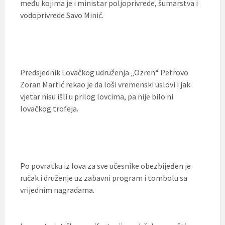
među kojima je i ministar poljoprivrede, šumarstva i
vodoprivrede Savo Minić.
Predsjednik Lovačkog udruženja „Ozren“ Petrovo
Zoran Martić rekao je da loši vremenski uslovi i jak
vjetar nisu išli u prilog lovcima, pa nije bilo ni
lovačkog trofeja.
Po povratku iz lova za sve učesnike obezbijeđen je
ručak i druženje uz zabavni program i tombolu sa
vrijednim nagradama.