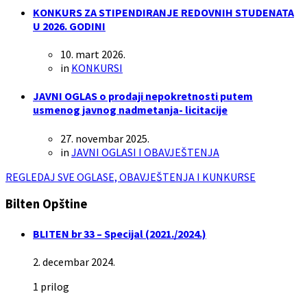
KONKURS ZA STIPENDIRANJE REDOVNIH STUDENATA
U 2026. GODINI
10. mart 2026.
in
KONKURSI
JAVNI OGLAS o prodaji nepokretnosti putem
usmenog javnog nadmetanja- licitacije
27. novembar 2025.
in
JAVNI OGLASI I OBAVJEŠTENJA
REGLEDAJ SVE OGLASE, OBAVJEŠTENJA I KUNKURSE
Bilten Opštine
BLITEN br 33 – Specijal (2021./2024.)
2. decembar 2024.
1 prilog