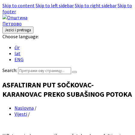
Skip to content
Skip to left sidebar
Skip to right sidebar
Skip to
footer
Jezici i pretraga
Choose language:
ćir
lat
ENG
Search:
ASFALTIRAN PUT SOČKOVAC-
KARANOVAC PREKO SUBAŠINOG POTOKA
Naslovna
/
Vijesti
/