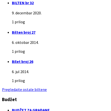
BILTEN br 32
9. decembar 2020.
1 prilog
Bilten broj 27
6. oktobar 2014.
1 prilog
Bilet broj 26
6. jul 2014.
1 prilog
Pregledajte ostale biltene
Budžet
BUDŽET ZA GRAĐANE