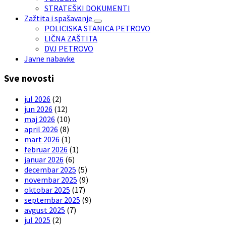
STRATEŠKI DOKUMENTI
Zažtita i spašavanje
POLICISKA STANICA PETROVO
LIČNA ZAŠTITA
DVJ PETROVO
Javne nabavke
Sve novosti
jul 2026
(2)
jun 2026
(12)
maj 2026
(10)
april 2026
(8)
mart 2026
(1)
februar 2026
(1)
januar 2026
(6)
decembar 2025
(5)
novembar 2025
(9)
oktobar 2025
(17)
septembar 2025
(9)
avgust 2025
(7)
jul 2025
(2)