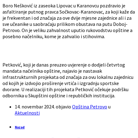
Boro Nešković iz zaseoka Lipovac u Karanovcu pozdravio je
asfaltiranje putnog pravca Sočkovac-Karanovac, za koji kaže da
je frekventan i od značaja za ove dvije mjesne zajednice ali i za
sve učeanike u saobraćaju prilikom obustava na putu Doboj-
Petrovo. On je veliku zahvalnost uputio rukovodstvu opštine a
posebno načelniku, kome je zahvalio i stihovima.
Petković, koji je danas preuzeo uvjerenje o dodjeli četvrtog
mandata načelnika opštine, najavio je nastavak
infrastrukturnih projekata od značaja za ovu lokalnu zajednicu
od kojih je izdvojio proširenje vrtića i izgradnju sportske
dvorane. U realizaciji tih projekata Petković očekuje podršku
odbornika u Skupštini opštine i republičkih institucija.
14. novembar 2024.
objavio
Opština Petrovo
u
Aktuelnosti
Nazad