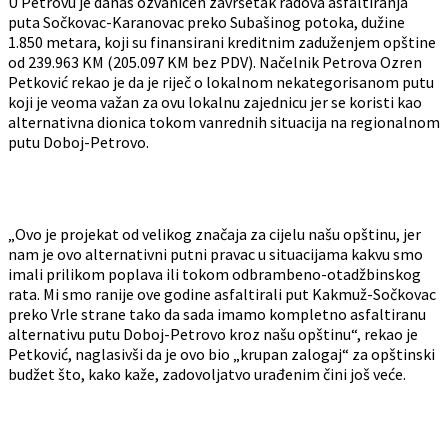
U Petrovu je danas ozvaničen završetak radova asfaltiranja
puta Sočkovac-Karanovac preko Subašinog potoka, dužine
1.850 metara, koji su finansirani kreditnim zaduženjem opštine
od 239.963 KM (205.097 KM bez PDV). Načelnik Petrova Ozren
Petković rekao je da je riječ o lokalnom nekategorisanom putu
koji je veoma važan za ovu lokalnu zajednicu jer se koristi kao
alternativna dionica tokom vanrednih situacija na regionalnom
putu Doboj-Petrovo.
„Ovo je projekat od velikog značaja za cijelu našu opštinu, jer
nam je ovo alternativni putni pravac u situacijama kakvu smo
imali prilikom poplava ili tokom odbrambeno-otadžbinskog
rata. Mi smo ranije ove godine asfaltirali put Kakmuž-Sočkovac
preko Vrle strane tako da sada imamo kompletno asfaltiranu
alternativu putu Doboj-Petrovo kroz našu opštinu“, rekao je
Petković, naglasivši da je ovo bio „krupan zalogaj“ za opštinski
budžet što, kako kaže, zadovoljatvo urađenim čini još veće.