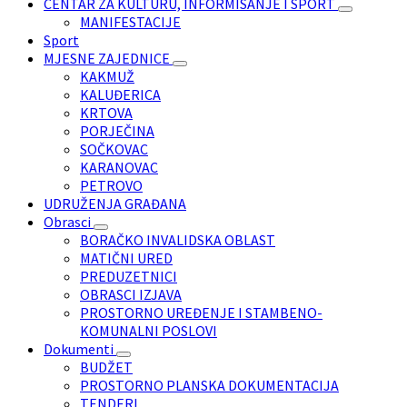
CENTAR ZA KULTURU, INFORMISANJE I SPORT
MANIFESTACIJE
Sport
MJESNE ZAJEDNICE
KAKMUŽ
KALUĐERICA
KRTOVA
PORJEČINA
SOČKOVAC
KARANOVAC
PETROVO
UDRUŽENJA GRAĐANA
Obrasci
BORAČKO INVALIDSKA OBLAST
MATIČNI URED
PREDUZETNICI
OBRASCI IZJAVA
PROSTORNO UREĐENJE I STAMBENO-
KOMUNALNI POSLOVI
Dokumenti
BUDŽET
PROSTORNO PLANSKA DOKUMENTACIJA
TENDERI