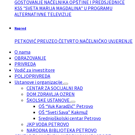
GOSTOVANJE NAČELNIKA OPŠTINE I PREDSJEDNICE
KSS "SVETA MARIJA MAGDALINA" U PROGRAMU
ALTERNATIVNE TELEVIZIJE
Napred
PETKOVIĆ PREUZEO ČETVRTO NAČELNIČKO UVJERENJE
O nama
OBRAZOVANJE
PRIVREDA
Vodič za investitore
POLJOPRIVREDA
Ustanove i organizacije
CENTAR ZA SOCIJALNI RAD
DOM ZDRAVLJA OZREN
ŠKOLSKE USTANOVE
OŠ “Vuk Karadžić” Petrovo
OŠ “Sveti Sava” Kakmuž
Srednjoškolski centar Petrovo
JKP VODA PETROVO
NARODNA BIBLIOTEKA PETROVO