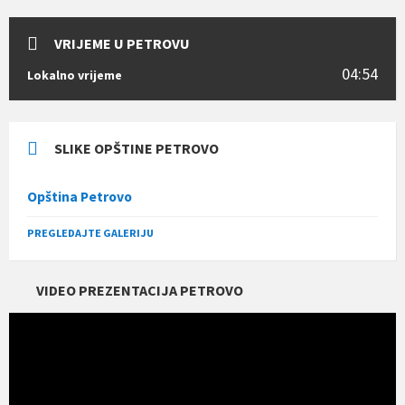
VRIJEME U PETROVU
04:54
Lokalno vrijeme
SLIKE OPŠTINE PETROVO
Opština Petrovo
PREGLEDAJTE GALERIJU
VIDEO PREZENTACIJA PETROVO
Прегледач
видео
записа