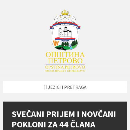
Skip
Skip
Skip
Skip
to
to
to
to
content
left
right
footer
sidebar
sidebar
JEZICI I PRETRAGA
SVEČANI PRIJEM I NOVČANI
POKLONI ZA 44 ČLANA