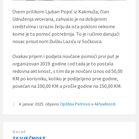
Ovom prilikom Ljuban Popić iz Kakmuža, član
Udruženja veterana, zahvalio je na dobijenim
sredstvima i izrazio želju da ista pokloni nekome
kome je ta pomoć potrebnija. To je i učinio darujući
novac prisutnom Dušku Laziću iz Sočkovca.
Ovakav prijem i podjela novčane pomoći prvi put je
organizovan 2019. godine i od tada je to postala
redovna aktivnost, s tim da je novčani iznos od 50,00
KM po korisniku, koliko je podijeljeno prve godine,
povećan na 100,00 KM a prošle godine na 150,00 KM.
4. januar 2025.
objavio
Opština Petrovo
u
Aktuelnosti
Nazad
ZA VJEČNOST