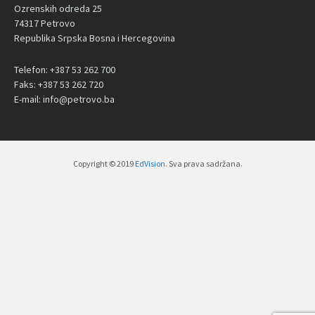
Ozrenskih odreda 25
74317 Petrovo
Republika Srpska Bosna i Hercegovina
Telefon: +387 53 262 700
Faks: +387 53 262 720
E-mail: info@petrovo.ba
Copyright © 2019
EdVision
. Sva prava sadržana.