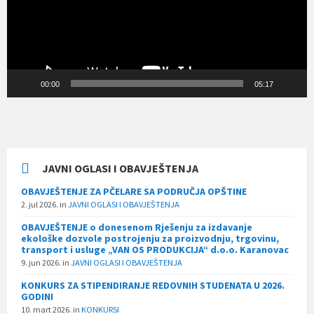
00:00
05:17
JAVNI OGLASI I OBAVJEŠTENJA
OBAVJEŠTENJE ZA PČELARE SA PODRUČJA OPŠTINE
2. jul 2026.
in
JAVNI OGLASI I OBAVJEŠTENJA
OBAVJEŠTENJE o donesenom Rješenju za izdavanje
ekološke dozvole postrojenju za proizvodnju, trgovinu,
transport i usluge „VAN OS PRODUKCIJA“ d.o.o. Karanovac
9. jun 2026.
in
JAVNI OGLASI I OBAVJEŠTENJA
KONKURS ZA STIPENDIRANJE REDOVNIH STUDENATA U 2026.
GODINI
10. mart 2026.
in
KONKURSI