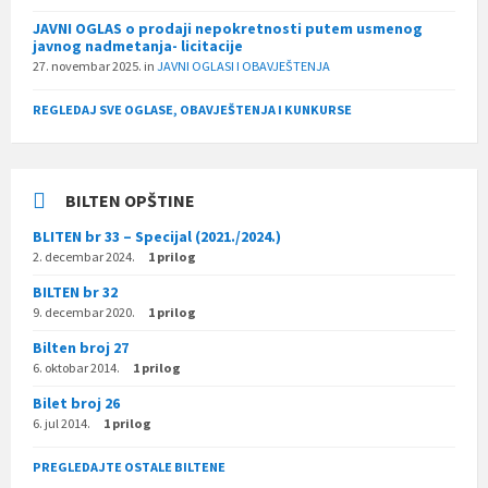
JAVNI OGLAS o prodaji nepokretnosti putem usmenog
javnog nadmetanja- licitacije
27. novembar 2025.
in
JAVNI OGLASI I OBAVJEŠTENJA
REGLEDAJ SVE OGLASE, OBAVJEŠTENJA I KUNKURSE
BILTEN OPŠTINE
BLITEN br 33 – Specijal (2021./2024.)
2. decembar 2024.
1 prilog
BILTEN br 32
9. decembar 2020.
1 prilog
Bilten broj 27
6. oktobar 2014.
1 prilog
Bilet broj 26
6. jul 2014.
1 prilog
PREGLEDAJTE OSTALE BILTENE