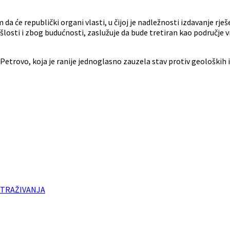
 da će republički organi vlasti, u čijoj je nadležnosti izdavanje rje
osti i zbog budućnosti, zaslužuje da bude tretiran kao područje vri
trovo, koja je ranije jednoglasno zauzela stav protiv geoloških is
STRAŽIVANJA