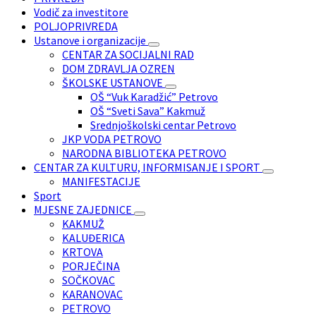
Vodič za investitore
POLJOPRIVREDA
Ustanove i organizacije
CENTAR ZA SOCIJALNI RAD
DOM ZDRAVLJA OZREN
ŠKOLSKE USTANOVE
OŠ “Vuk Karadžić” Petrovo
OŠ “Sveti Sava” Kakmuž
Srednjoškolski centar Petrovo
JKP VODA PETROVO
NARODNA BIBLIOTEKA PETROVO
CENTAR ZA KULTURU, INFORMISANJE I SPORT
MANIFESTACIJE
Sport
MJESNE ZAJEDNICE
KAKMUŽ
KALUĐERICA
KRTOVA
PORJEČINA
SOČKOVAC
KARANOVAC
PETROVO