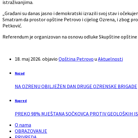
istraživanjima.
„Građani su danas jasno i demokratski izrazili svoj stav i očekujem
Smatram da prostor opštine Petrovo i cijelog Ozrena, i zbog prošl
Petković.
Referendum je organizovan na osnovu odluke Skupštine opštine Pe
18. maj 2026.
objavio
Opština Petrovo
u
Aktuelnosti
Nazad
NA OZRENU OBILJEŽEN DAN DRUGE OZRENSKE BRIGADE
Napred
PREKO 98% MJEŠTANA SOČKOVCA PROTIV GEOLOŠKIH I
O nama
OBRAZOVANJE
PRIVREDA