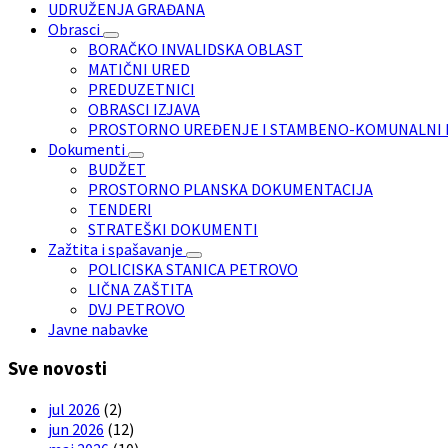
UDRUŽENJA GRAĐANA
Obrasci
BORAČKO INVALIDSKA OBLAST
MATIČNI URED
PREDUZETNICI
OBRASCI IZJAVA
PROSTORNO UREĐENJE I STAMBENO-KOMUNALNI 
Dokumenti
BUDŽET
PROSTORNO PLANSKA DOKUMENTACIJA
TENDERI
STRATEŠKI DOKUMENTI
Zažtita i spašavanje
POLICISKA STANICA PETROVO
LIČNA ZAŠTITA
DVJ PETROVO
Javne nabavke
Sve novosti
jul 2026
(2)
jun 2026
(12)