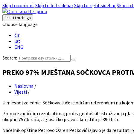
Skip to content
Skip to left sidebar
Skip to right sidebar
Skip to 
Jezici i pretraga
Choose language:
ćir
lat
ENG
Search:
PREKO 97% MJEŠTANA SOČKOVCA PROTIV
Naslovna
/
Vijesti
/
U mjesnoj zajednici Sočkovac juče je održan referendum na kojem 
Prema zvaničnim rezultatima, protiv geoloških istraživanja glasa
ukupno 757 birača, a glasačko pravo iskoristilo je 390 lica.
Načelnik opštine Petrovo Ozren Petković izjavio je da rezultati 