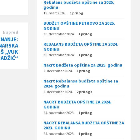
Rebalans budžeta opštine za 2025.
godinu
19. mart 2026.
1 prilog
BUDŽET OPŠTINE PETROVO ZA 2025.
GODINU
Napred
30. decembar 2024.
1 prilog
ZNANJE:
REBALANS BUDŽETA OPŠTINE ZA 2024.
NARSKA
GODINU
OŠ „VUK
30. decembar 2024.
1 prilog
ADŽIĆ“
Nacrt Budžeta opštine za 2025. godinu
2. decembar 2024.
1 prilog
Nacrt Rebalansa budžeta opštine za
2024. godinu
2. decembar 2024.
2 priloga
NACRT BUDŽETA OPŠTINE ZA 2024.
GODINU
24. novembar 2023.
1 prilog
NACRT REBALANSA BUDŽETA OPŠTINE ZA
2023. GODINU
24. novembar 2023.
1 prilog