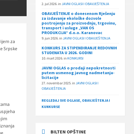
2. jul 2026.
in
JAVNI OGLASI I OBAVJEŠTENJA
OBAVJEŠTENJE o donesenom Rješenju
za izdavanje ekološke dozvole
postrojenju za proizvodnju, trgovinu,
transport i usluge „VAN OS
PRODUKCIJA“ d.o.o. Karanovac
9. jun 2026.
in
JAVNI OGLASI I OBAVJEŠTENJA
rijem za
KONKURS ZA STIPENDIRANJE REDOVNIH
ke Srpske
STUDENATA U 2026. GODINI
10. mart 2026.
in
KONKURSI
a
JAVNI OGLAS o prodaji nepokretnosti
putem usmenog javnog nadmetanja-
licitacije
27. novembar 2025.
in
JAVNI OGLASI I
OBAVJEŠTENJA
REGLEDAJ SVE OGLASE, OBAVJEŠTENJA I
icama
KUNKURSE
 uspjeha
ojim
riznanja
BILTEN OPŠTINE
ve