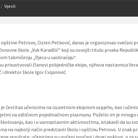
Vijesti
/
 opštine Petrovo, Ozren Petković, danas je organizovao svečani p
Osnovne škole „Vuk Karadžić“ koji su osvojili titulu prvaka Republi
nom takmičenju „Djeca u saobraćaju“.
su prisustvovali članovi pobjedničke ekipe, njihova nastavnica Ver
 i direktor škole Igor Cvijanović.
 je čestitao učenicima na izuzetnom ekipnom uspjehu, kao i učen
ngelini na odličnom pojedinačnom plasmanu. Poželio im je mnogo
 školovanju, kao i u vannastavnim aktivnostima, istakavši da su sv
ima na najbolji način predstavili školu i opštinu Petrovo. U znak p
rene rezultate, učenicima su uručeni novčani i drugi pokloni, a za s