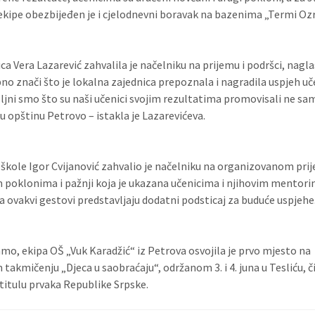
ekipe obezbijeđen je i cjelodnevni boravak na bazenima „Termi Oz
a Vera Lazarević zahvalila je načelniku na prijemu i podršci, nagla
bno znači što je lokalna zajednica prepoznala i nagradila uspjeh uč
ljni smo što su naši učenici svojim rezultatima promovisali ne sa
elu opštinu Petrovo – istakla je Lazarevićeva.
 škole Igor Cvijanović zahvalio je načelniku na organizovanom pri
 poklonima i pažnji koja je ukazana učenicima i njihovim mentori
 da ovakvi gestovi predstavljaju dodatni podsticaj za buduće uspjehe
mo, ekipa OŠ „Vuk Karadžić“ iz Petrova osvojila je prvo mjesto na
 takmičenju „Djeca u saobraćaju“, održanom 3. i 4. juna u Tesliću, č
 titulu prvaka Republike Srpske.