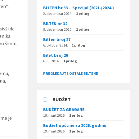
ren“.
BLITEN br 33 – Specijal (2021./2024.)
2. decembar 2024.
1 prilog
BILTEN br 32
sivši da
9. decembar 2020.
1 prilog
enika.
Bilten broj 27
mo školu,
6. oktobar 2014.
1 prilog
Bilet broj 26
6. jul 2014.
1 prilog
jemu,
PREGLEDAJTE OSTALE BILTENE
ma,
.
BUDŽET
BUDŽET ZA GRAĐANE
19. mart 2026.
1 prilog
ime je
Budžet opštine za 2026. godinu
19. mart 2026.
1 prilog