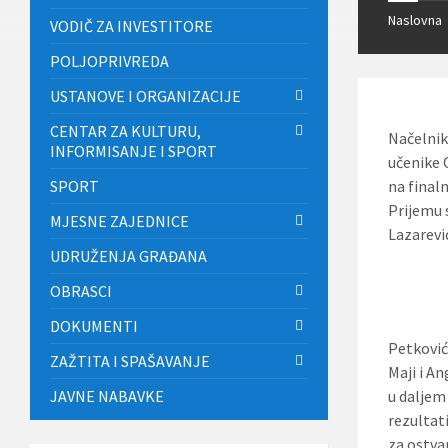
Naslovna
VODIČ ZA INVESTITORE
POLJOPRIVREDA
USTANOVE I ORGANIZACIJE
CENTAR ZA KULTURU,
Načelnik
INFORMISANJE I SPORT
učenike 
SPORT
na final
Prijemu 
MJESNE ZAJEDNICE
Lazarević
UDRUŽENJA GRAĐANA
OBRASCI
DOKUMENTI
Petković
ZAŽTITA I SPAŠAVANJE
Maji i A
JAVNE NABAVKE
u daljem
rezultat
za ostva