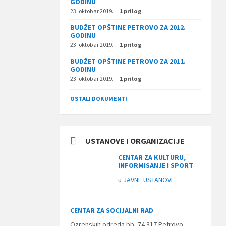
GODINU
23. oktobar 2019.
1 prilog
BUDŽET OPŠTINE PETROVO ZA 2012.
GODINU
23. oktobar 2019.
1 prilog
BUDŽET OPŠTINE PETROVO ZA 2011.
GODINU
23. oktobar 2019.
1 prilog
OSTALI DOKUMENTI
USTANOVE I ORGANIZACIJE
CENTAR ZA KULTURU,
INFORMISANJE I SPORT
u
JAVNE USTANOVE
CENTAR ZA SOCIJALNI RAD
Ozrenskih odreda bb, 74 317 Petrovo