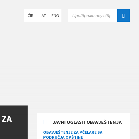
Choose
SEARCH:
ĆIR
LAT
ENG
language:
 ZA
JAVNI OGLASI I OBAVJEŠTENJA
OBAVJEŠTENJE ZA PČELARE SA
PODRUČJA OPŠTINE