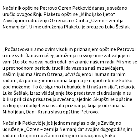
Načelnik opštine Petrovo Ozren Petković danas je svečano
uručio ovogodišnju Plaketu opštine „Miholjsko ljeto“
Zavičajnom udruženju Ozrenaca iz Ciriha „Ozren – zemlja
Nemanjića“. U ime udruženja Plaketu je preuzeo Luka Šešlak.
„Počastvovani smo ovim visokim priznanjem opštine Petrovo i
u ime svih članova našeg udruženja i u svoje ime zahvaljujem
vam što ste na ovaj način odali priznanje našem radu. Mi smo se
u prethodnom periodu trudili da veze sa našim zavičajem,
našim ljudima širom Ozrena, učvršćujemo i humanitarnim
radom, da pomognemo onima kojima je najpotrebnije koliko
god možemo. To će sigurno i ubuduće biti naša misija“, rekao je
Luka Šešlak, izrazivši žaljenje što predstavnici udruženja nisu
bili u prilici da prisustvuju svečanoj sjednici Skupštine opštine
na kojoj su dodijeljena ostala priznanja, koja je održana na
Miholjdan, Dan i Krsnu slavu opštine Petrovo.
Načelnik Petković je još jednom naglasio da je Zavičajno
udruženje „Ozren – zemlja Nemanjića“ svojim dugogodišnjim
radom i brojnim novčanim i drugim donacijama, kako