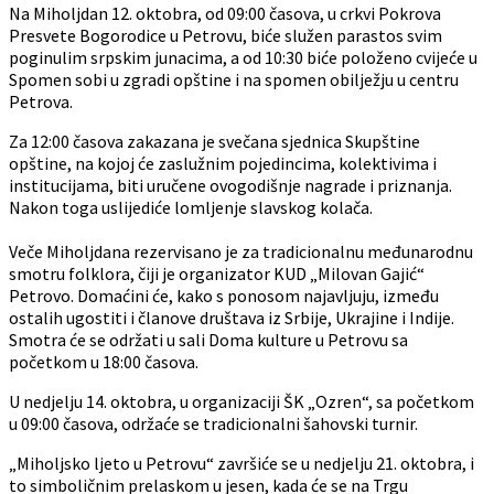
Na Miholjdan 12. oktobra, od 09:00 časova, u crkvi Pokrova
Presvete Bogorodice u Petrovu, biće služen parastos svim
poginulim srpskim junacima, a od 10:30 biće položeno cvijeće u
Spomen sobi u zgradi opštine i na spomen obilježju u centru
Petrova.
Za 12:00 časova zakazana je svečana sjednica Skupštine
opštine, na kojoj će zaslužnim pojedincima, kolektivima i
institucijama, biti uručene ovogodišnje nagrade i priznanja.
Nakon toga uslijediće lomljenje slavskog kolača.
Veče Miholjdana rezervisano je za tradicionalnu međunarodnu
smotru folklora, čiji je organizator KUD „Milovan Gajić“
Petrovo. Domaćini će, kako s ponosom najavljuju, između
ostalih ugostiti i članove društava iz Srbije, Ukrajine i Indije.
Smotra će se održati u sali Doma kulture u Petrovu sa
početkom u 18:00 časova.
U nedjelju 14. oktobra, u organizaciji ŠK „Ozren“, sa početkom
u 09:00 časova, održaće se tradicionalni šahovski turnir.
„Miholjsko ljeto u Petrovu“ završiće se u nedjelju 21. oktobra, i
to simboličnim prelaskom u jesen, kada će se na Trgu