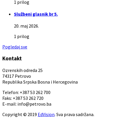
1 prilog
Službeni glasnik br 5.
20. maj 2026.
1 prilog
Pogledaj sve
Kontakt
Ozrenskih odreda 25
74317 Petrovo
Republika Srpska Bosna i Hercegovina
Telefon: +387 53 262 700
Faks: +387 53 262 720
E-mail: info@petrovo.ba
Copyright © 2019
EdVision
. Sva prava sadržana.