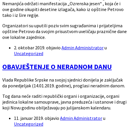
Nemanjića održati manifestacija „Ozrenska jesen“ , koja će i
ove godine okupiti desetine izlagača, kako iz opštine Petrovo
tako i iz šire regije.
Organizatori su uputili poziv svim sugrađanima i prijateljima
opštine Petrovo da svojim prisustvom uveličaju praznične dane
ove lokalne zajednice.
2. oktobar 2019.
objavio
Admin Administrator
u
Uncategorized
OBAVJEŠTENJE O NERADNOM DANU
Vlada Republike Srpske na svojoj sjednici donijela je zaključak
da ponedjeljak (14.01.2019. godine), proglasi neradnim danom.
Tog dana neće raditi republički organi i organizacije, organi
jedinica lokalne samouprave, javna preduzeća i ustanove i drugi
koji Novu godinu obilježavaju po julijanskom kalendaru.
11. januar 2019.
objavio
Admin Administrator
u
Uncategorized