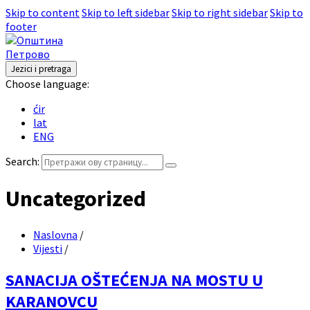
Skip to content
Skip to left sidebar
Skip to right sidebar
Skip to
footer
Jezici i pretraga
Choose language:
ćir
lat
ENG
Search:
Uncategorized
Naslovna
/
Vijesti
/
SANACIJA OŠTEĆENJA NA MOSTU U
KARANOVCU