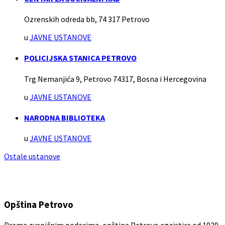
Ozrenskih odreda bb, 74 317 Petrovo
u
JAVNE USTANOVE
POLICIJSKA STANICA PETROVO
Trg Nemanjića 9, Petrovo 74317, Bosna i Hercegovina
u
JAVNE USTANOVE
NARODNA BIBLIOTEKA
u
JAVNE USTANOVE
Ostale ustanove
Opština Petrovo
Prema zvaničnim podacima, opština Petrovo egzistira od 1929.