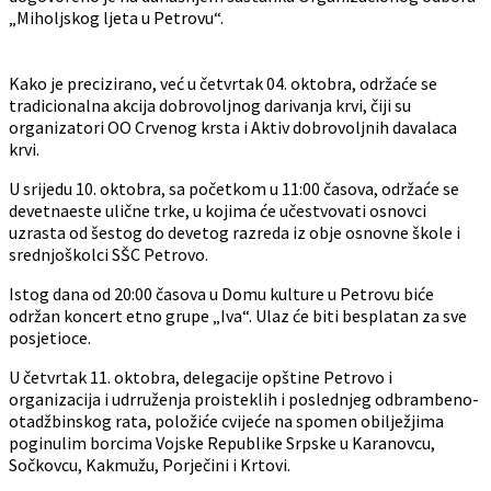
„Miholjskog ljeta u Petrovu“.
Kako je precizirano, već u četvrtak 04. oktobra, održaće se
tradicionalna akcija dobrovoljnog darivanja krvi, čiji su
organizatori OO Crvenog krsta i Aktiv dobrovoljnih davalaca
krvi.
U srijedu 10. oktobra, sa početkom u 11:00 časova, održaće se
devetnaeste ulične trke, u kojima će učestvovati osnovci
uzrasta od šestog do devetog razreda iz obje osnovne škole i
srednjoškolci SŠC Petrovo.
Istog dana od 20:00 časova u Domu kulture u Petrovu biće
održan koncert etno grupe „Iva“. Ulaz će biti besplatan za sve
posjetioce.
U četvrtak 11. oktobra, delegacije opštine Petrovo i
organizacija i udrruženja proisteklih i poslednjeg odbrambeno-
otadžbinskog rata, položiće cvijeće na spomen obilježjima
poginulim borcima Vojske Republike Srpske u Karanovcu,
Sočkovcu, Kakmužu, Porječini i Krtovi.