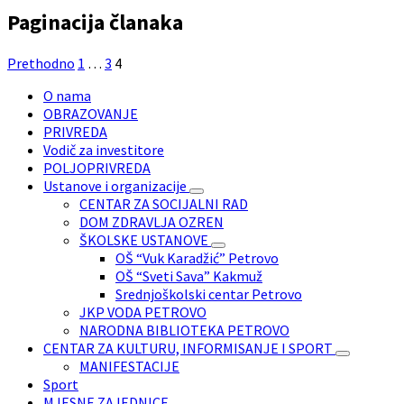
Paginacija članaka
Prethodno
1
…
3
4
O nama
OBRAZOVANJE
PRIVREDA
Vodič za investitore
POLJOPRIVREDA
Ustanove i organizacije
CENTAR ZA SOCIJALNI RAD
DOM ZDRAVLJA OZREN
ŠKOLSKE USTANOVE
OŠ “Vuk Karadžić” Petrovo
OŠ “Sveti Sava” Kakmuž
Srednjoškolski centar Petrovo
JKP VODA PETROVO
NARODNA BIBLIOTEKA PETROVO
CENTAR ZA KULTURU, INFORMISANJE I SPORT
MANIFESTACIJE
Sport
MJESNE ZAJEDNICE