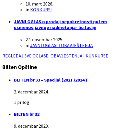
10. mart 2026.
in
KONKURSI
JAVNI OGLAS o prodaji nepokretnosti putem
usmenog javnog nadmetanja- licitacije
27. novembar 2025.
in
JAVNI OGLASI I OBAVJEŠTENJA
REGLEDAJ SVE OGLASE, OBAVJEŠTENJA I KUNKURSE
Bilten Opštine
BLITEN br 33 – Specijal (2021./2024.)
2. decembar 2024.
1 prilog
BILTEN br 32
9. decembar 2020.