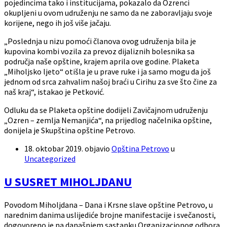
pojedincima tako i institucijama, pokazalo da Ozrenci
okupljeni u ovom udruženju ne samo da ne zaboravljaju svoje
korijene, nego ih još više jačaju.
„Poslednja u nizu pomoći članova ovog udruženja bila je
kupovina kombi vozila za prevoz dijaliznih bolesnika sa
područja naše opštine, krajem aprila ove godine. Plaketa
„Miholjsko ljeto“ otišla je u prave ruke i ja samo mogu da još
jednom od srca zahvalim našoj braći u Cirihu za sve što čine za
naš kraj“, istakao je Petković.
Odluku da se Plaketa opštine dodijeli Zavičajnom udruženju
„Ozren – zemlja Nemanjića“, na prijedlog načelnika opštine,
donijela je Skupština opštine Petrovo.
18. oktobar 2019.
objavio
Opština Petrovo
u
Uncategorized
U SUSRET MIHOLJDANU
Povodom Miholjdana – Dana i Krsne slave opštine Petrovo, u
narednim danima uslijediće brojne manifestacije i svečanosti,
dogovoreno je na današnjem sastanku Organizacionog odbora