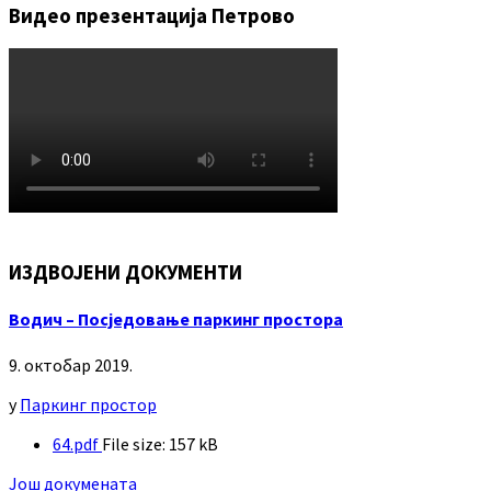
Видео презентација Петрово
ИЗДВОЈЕНИ ДОКУМЕНТИ
Водич – Посједовање паркинг простора
9. октобар 2019.
у
Паркинг простор
64.pdf
File size:
157 kB
Још докумената