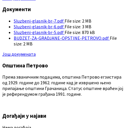
Документи
Sluzbeni-glasnik-br-7.pdf
File size:
2 MB
Sluzbeni-glasnik-br-6.pdf
File size:
3 MB
Sluzbeni-glasnik-br-5.pdf
File size:
870 kB
BUDZET-ZA-GRADJANE-OPSTINE-PETROVO.pdf
File
size:
2 MB
Још докумената
Општина Петрово
Према званичним подацима, општина Петрово егзистира
од 1929. године до 1962. године кад је извршено њено
припајање општини Грачаница. Статус општине враћен јој
је референдумом грађана 1991. године.
Догађаји у најави
Нема догађаја