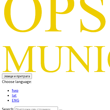
Језици и претрага
Choose language:
ћир
lat
ENG
Search: