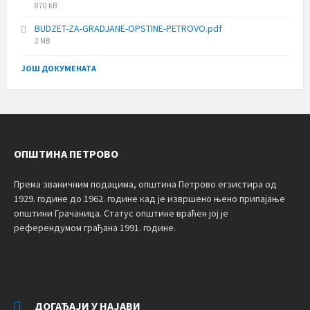
File
870 kB
size:
BUDZET-ZA-GRADJANE-OPSTINE-PETROVO.pdf
File
2 MB
size:
ЈОШ ДОКУМЕНАТА
ОПШТИНА ПЕТРОВО
Према званичним подацима, општина Петрово егзистира од
1929. године до 1962. године кад је извршено њено припајање
општини Грачаница. Статус општине враћен јој је
референдумом грађана 1991. године.
ДОГАЂАЈИ У НАЈАВИ