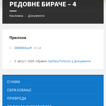
РЕДОВНЕ БИРАЧЕ – 4
Насловна
Документи
/
Прилози
File
045B004.pdf
353 kB
size:
3. август 2020.
објавио
Opština Petrovo
у
Документи
О НАМА
ОБРАЗОВАЊЕ
ПРИВРЕДА