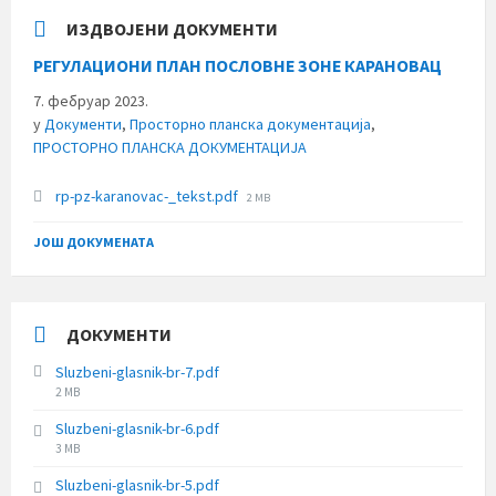
ИЗДВОЈЕНИ ДОКУМЕНТИ
РЕГУЛАЦИОНИ ПЛАН ПОСЛОВНЕ ЗОНЕ КАРАНОВАЦ
7. фебруар 2023.
у
Документи
,
Просторно планска документација
,
ПРОСТОРНО ПЛАНСКА ДОКУМЕНТАЦИЈА
File
rp-pz-karanovac-_tekst.pdf
2 MB
size:
ЈОШ ДОКУМЕНАТА
ДОКУМЕНТИ
Sluzbeni-glasnik-br-7.pdf
File
2 MB
size:
Sluzbeni-glasnik-br-6.pdf
File
3 MB
size:
Sluzbeni-glasnik-br-5.pdf