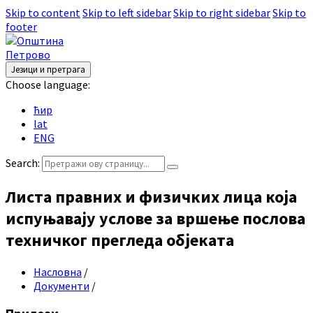
Skip to content
Skip to left sidebar
Skip to right sidebar
Skip to
footer
Језици и претрага
Choose language:
ћир
lat
ENG
Search:
Листа правних и физичких лица која
испуњавају услове за вршење послова
техничког прегледа објеката
Насловна
/
Документи
/