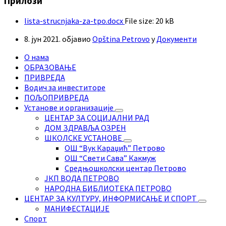
Прилози
lista-strucnjaka-za-tpo.docx
File size:
20 kB
8. јун 2021.
објавио
Opština Petrovo
у
Документи
О нама
ОБРАЗОВАЊЕ
ПРИВРЕДА
Водич за инвеститоре
ПОЉОПРИВРЕДА
Установе и организације
ЦЕНТАР ЗА СОЦИЈАЛНИ РАД
ДОМ ЗДРАВЉА ОЗРЕН
ШКОЛСКЕ УСТАНОВЕ
ОШ “Вук Караџић” Петрово
ОШ “Свети Сава” Какмуж
Средњошколски центар Петрово
ЈКП ВОДА ПЕТРОВО
НАРОДНА БИБЛИОТЕКА ПЕТРОВО
ЦЕНТАР ЗА КУЛТУРУ, ИНФОРМИСАЊЕ И СПОРТ
МАНИФЕСТАЦИЈЕ
Спорт