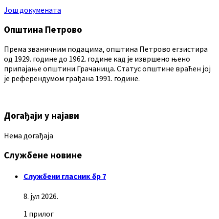
Још докумената
Општина Петрово
Према званичним подацима, општина Петрово егзистира
од 1929. године до 1962. године кад је извршено њено
припајање општини Грачаница. Статус општине враћен јој
је референдумом грађана 1991. године.
Догађаји у најави
Нема догађаја
Службене новине
Службени гласник бр 7
8. јул 2026.
1 прилог