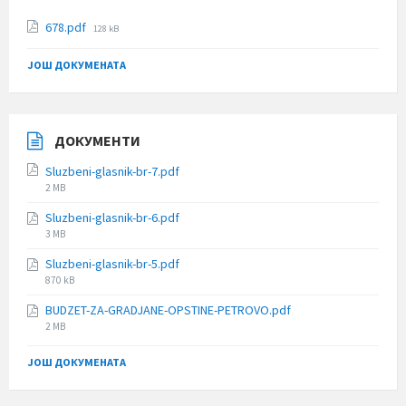
File
678.pdf
128 kB
size:
ЈОШ ДОКУМЕНАТА
ДОКУМЕНТИ
Sluzbeni-glasnik-br-7.pdf
File
2 MB
size:
Sluzbeni-glasnik-br-6.pdf
File
3 MB
size:
Sluzbeni-glasnik-br-5.pdf
File
870 kB
size:
BUDZET-ZA-GRADJANE-OPSTINE-PETROVO.pdf
File
2 MB
size:
ЈОШ ДОКУМЕНАТА