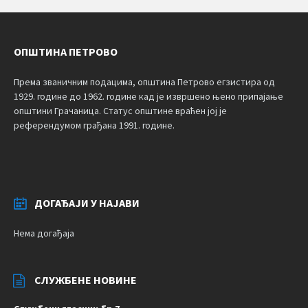
ОПШТИНА ПЕТРОВО
Према званичним подацима, општина Петрово егзистира од
1929. године до 1962. године кад је извршено њено припајање
општини Грачаница. Статус општине враћен јој је
референдумом грађана 1991. године.
ДОГАЂАЈИ У НАЈАВИ
Нема догађаја
СЛУЖБЕНЕ НОВИНЕ