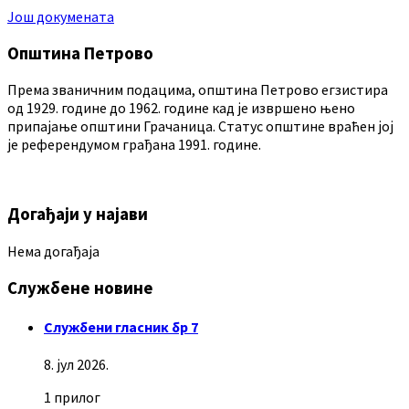
Још докумената
Општина Петрово
Према званичним подацима, општина Петрово егзистира
од 1929. године до 1962. године кад је извршено њено
припајање општини Грачаница. Статус општине враћен јој
је референдумом грађана 1991. године.
Догађаји у најави
Нема догађаја
Службене новине
Службени гласник бр 7
8. јул 2026.
1 прилог