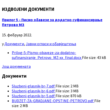
ИЗДВОЈЕНИ ДОКУМЕНТИ
Прилог 5 – Писмо обавезе за додатно суфинансирање
Петрово МЗ
15. фебруар 2022.
у
Документи
,
Јавни огласи и обавјештења
Prilog-5-Pismo-obaveze-za-dodatno-
sufinansiranje_Petrovo_MZ-xx_final.docx
File size:
43 kB
Још докумената
Документи
Sluzbeni-glasnik-br-7.pdf
File size:
2 MB
Sluzbeni-glasnik-br-6.pdf
File size:
3 MB
Sluzbeni-glasnik-br-5.pdf
File size:
870 kB
BUDZET-ZA-GRADJANE-OPSTINE-PETROVO.pdf
File
size:
2 MB