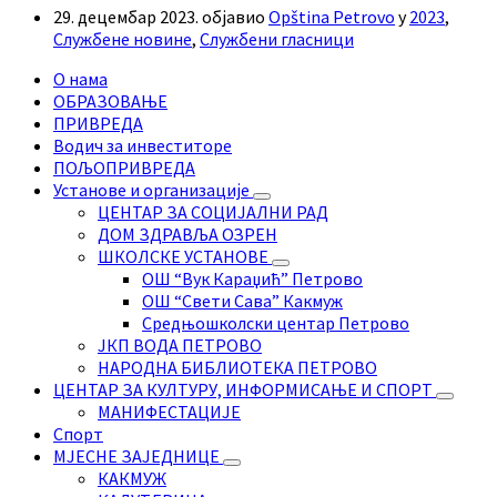
29. децембар 2023.
објавио
Opština Petrovo
у
2023
,
Службене новине
,
Службени гласници
О нама
ОБРАЗОВАЊЕ
ПРИВРЕДА
Водич за инвеститоре
ПОЉОПРИВРЕДА
Установе и организације
ЦЕНТАР ЗА СОЦИЈАЛНИ РАД
ДОМ ЗДРАВЉА ОЗРЕН
ШКОЛСКЕ УСТАНОВЕ
ОШ “Вук Караџић” Петрово
ОШ “Свети Сава” Какмуж
Средњошколски центар Петрово
ЈКП ВОДА ПЕТРОВО
НАРОДНА БИБЛИОТЕКА ПЕТРОВО
ЦЕНТАР ЗА КУЛТУРУ, ИНФОРМИСАЊЕ И СПОРТ
МАНИФЕСТАЦИЈЕ
Спорт
МЈЕСНЕ ЗАЈЕДНИЦЕ
КАКМУЖ