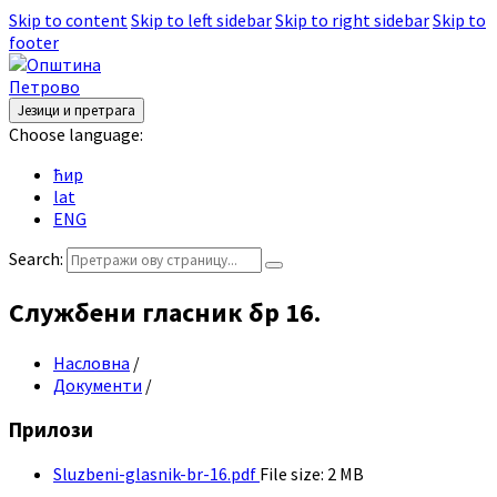
Skip to content
Skip to left sidebar
Skip to right sidebar
Skip to
footer
Језици и претрага
Choose language:
ћир
lat
ENG
Search:
Службени гласник бр 16.
Насловна
/
Документи
/
Прилози
Sluzbeni-glasnik-br-16.pdf
File size:
2 MB