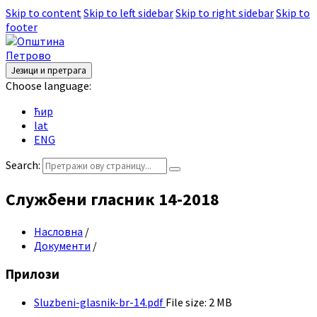
Skip to content
Skip to left sidebar
Skip to right sidebar
Skip to
footer
Језици и претрага
Choose language:
ћир
lat
ENG
Search:
Службени гласник 14-2018
Насловна
/
Документи
/
Прилози
Sluzbeni-glasnik-br-14.pdf
File size:
2 MB