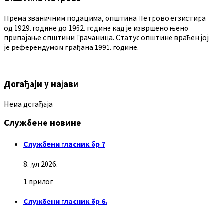
Према званичним подацима, општина Петрово егзистира
од 1929. године до 1962. године кад је извршено њено
припајање општини Грачаница. Статус општине враћен јој
је референдумом грађана 1991. године.
Догађаји у најави
Нема догађаја
Службене новине
Службени гласник бр 7
8. јул 2026.
1 прилог
Службени гласник бр 6.