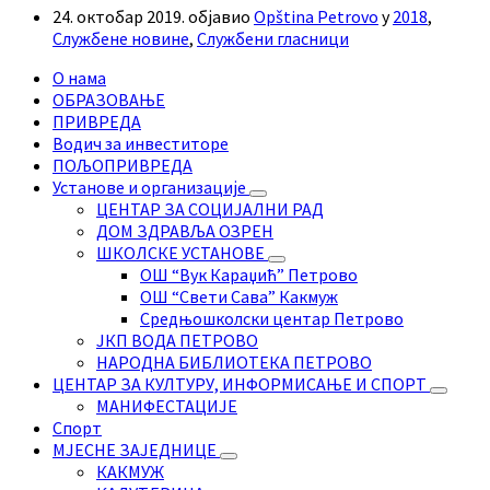
24. октобар 2019.
објавио
Opština Petrovo
у
2018
,
Службене новине
,
Службени гласници
О нама
ОБРАЗОВАЊЕ
ПРИВРЕДА
Водич за инвеститоре
ПОЉОПРИВРЕДА
Установе и организације
ЦЕНТАР ЗА СОЦИЈАЛНИ РАД
ДОМ ЗДРАВЉА ОЗРЕН
ШКОЛСКЕ УСТАНОВЕ
ОШ “Вук Караџић” Петрово
ОШ “Свети Сава” Какмуж
Средњошколски центар Петрово
ЈКП ВОДА ПЕТРОВО
НАРОДНА БИБЛИОТЕКА ПЕТРОВО
ЦЕНТАР ЗА КУЛТУРУ, ИНФОРМИСАЊЕ И СПОРТ
МАНИФЕСТАЦИЈЕ
Спорт
МЈЕСНЕ ЗАЈЕДНИЦЕ
КАКМУЖ