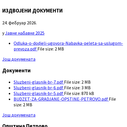
ИЗДВОЈЕНИ ДОКУМЕНТИ
24. фебруар 2026.
у
Jавне набавке 2025
Odluka-o-dodjeli-ugovora-Nabavka-peleta-sa-uslugom-
prevoza.pdf
File size:
2 MB
Још докумената
Документи
Sluzbeni-glasnik-br-7.pdf
File size:
2 MB
Sluzbeni-glasnik-br-6.pdf
File size:
3 MB
Sluzbeni-glasnik-br-5.pdf
File size:
870 kB
BUDZET-ZA-GRADJANE-OPSTINE-PETROVO.pdf
File
size:
2 MB
Још докумената
Општина Петрово