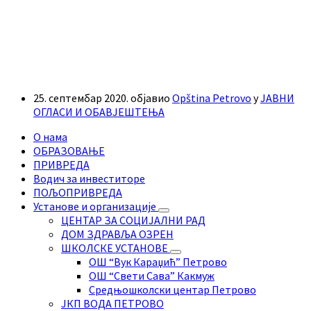
25. септембар 2020.
објавио
Opština Petrovo
у
ЈАВНИ
ОГЛАСИ И ОБАВЈЕШТЕЊА
О нама
ОБРАЗОВАЊЕ
ПРИВРЕДА
Водич за инвеститоре
ПОЉОПРИВРЕДА
Установе и организације
ЦЕНТАР ЗА СОЦИЈАЛНИ РАД
ДОМ ЗДРАВЉА ОЗРЕН
ШКОЛСКЕ УСТАНОВЕ
ОШ “Вук Караџић” Петрово
ОШ “Свети Сава” Какмуж
Средњошколски центар Петрово
ЈКП ВОДА ПЕТРОВО