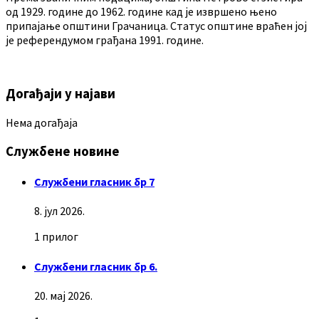
од 1929. године до 1962. године кад је извршено њено
припајање општини Грачаница. Статус општине враћен јој
је референдумом грађана 1991. године.
Догађаји у најави
Нема догађаја
Службене новине
Службени гласник бр 7
8. јул 2026.
1 прилог
Службени гласник бр 6.
20. мај 2026.