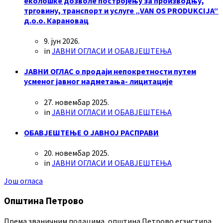
еколошке дозволе постројењу за производњу,
трговину, транспорт и услуге „VAN OS PRODUKCIJA“
д.о.о. Карановац
9. јун 2026.
in
ЈАВНИ ОГЛАСИ И ОБАВЈЕШТЕЊА
ЈАВНИ ОГЛАС о продаји непокретности путем
усменог јавног надметања- лицитације
27. новембар 2025.
in
ЈАВНИ ОГЛАСИ И ОБАВЈЕШТЕЊА
ОБАВЈЕШТЕЊЕ О ЈАВНОЈ РАСПРАВИ
20. новембар 2025.
in
ЈАВНИ ОГЛАСИ И ОБАВЈЕШТЕЊА
Још огласа
Општина Петрово
Према званичним подацима, општина Петрово егзистира