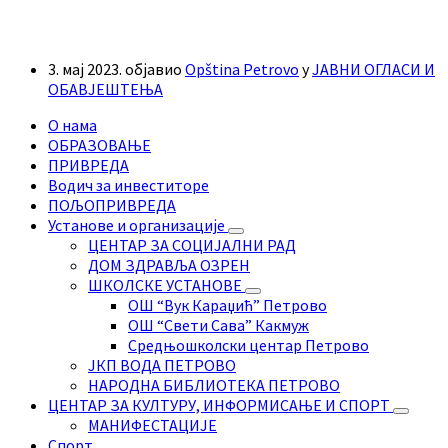
3. мај 2023.
објавио
Opština Petrovo
у
ЈАВНИ ОГЛАСИ И
ОБАВЈЕШТЕЊА
О нама
ОБРАЗОВАЊЕ
ПРИВРЕДА
Водич за инвеститоре
ПОЉОПРИВРЕДА
Установе и организације
ЦЕНТАР ЗА СОЦИЈАЛНИ РАД
ДОМ ЗДРАВЉА ОЗРЕН
ШКОЛСКЕ УСТАНОВЕ
ОШ “Вук Караџић” Петрово
ОШ “Свети Сава” Какмуж
Средњошколски центар Петрово
ЈКП ВОДА ПЕТРОВО
НАРОДНА БИБЛИОТЕКА ПЕТРОВО
ЦЕНТАР ЗА КУЛТУРУ, ИНФОРМИСАЊЕ И СПОРТ
МАНИФЕСТАЦИЈЕ
Спорт