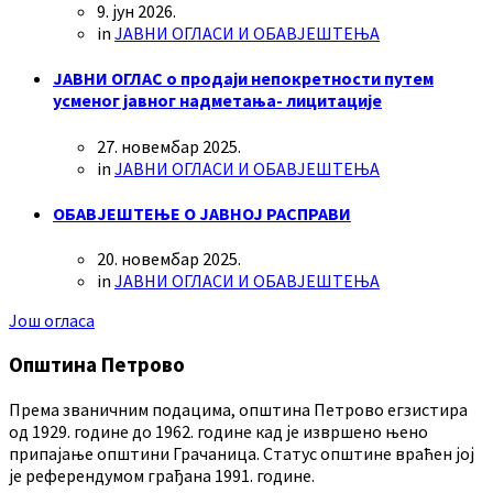
9. јун 2026.
in
ЈАВНИ ОГЛАСИ И ОБАВЈЕШТЕЊА
ЈАВНИ ОГЛАС о продаји непокретности путем
усменог јавног надметања- лицитације
27. новембар 2025.
in
ЈАВНИ ОГЛАСИ И ОБАВЈЕШТЕЊА
ОБАВЈЕШТЕЊЕ О ЈАВНОЈ РАСПРАВИ
20. новембар 2025.
in
ЈАВНИ ОГЛАСИ И ОБАВЈЕШТЕЊА
Још огласа
Општина Петрово
Према званичним подацима, општина Петрово егзистира
од 1929. године до 1962. године кад је извршено њено
припајање општини Грачаница. Статус општине враћен јој
је референдумом грађана 1991. године.