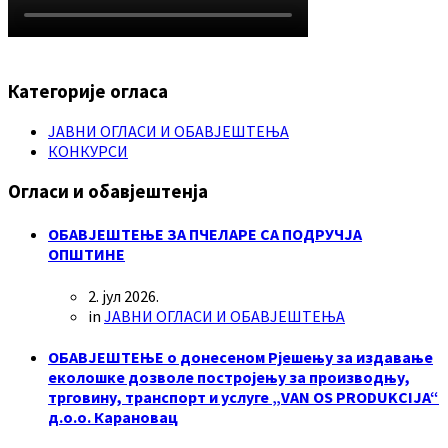
Категорије огласа
ЈАВНИ ОГЛАСИ И ОБАВЈЕШТЕЊА
КОНКУРСИ
Огласи и обавјештенја
ОБАВЈЕШТЕЊЕ ЗА ПЧЕЛАРЕ СА ПОДРУЧЈА
ОПШТИНЕ
2. јул 2026.
in
ЈАВНИ ОГЛАСИ И ОБАВЈЕШТЕЊА
ОБАВЈЕШТЕЊЕ о донесеном Рјешењу за издавање
еколошке дозволе постројењу за производњу,
трговину, транспорт и услуге „VAN OS PRODUKCIJA“
д.о.о. Карановац