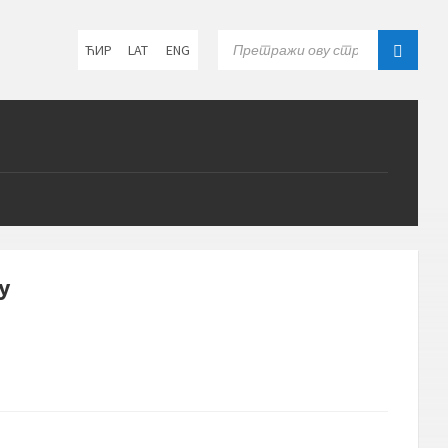
Choose
SEARCH:
ЋИР
LAT
ENG
language:
у