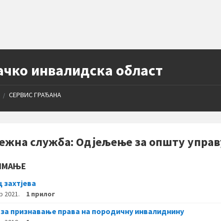
ачко инвалидска област
СЕРВИС ГРАЂАНА
/
ежна служба: Одјељење за општу управ
ИМАЊЕ
 захтјева
р 2021.
1 прилог
 за признавање права на породичну инвалиднину